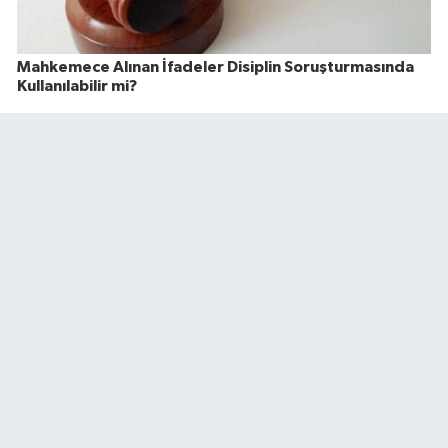
Mahkemece Alınan İfadeler Disiplin Soruşturmasında
Kullanılabilir mi?