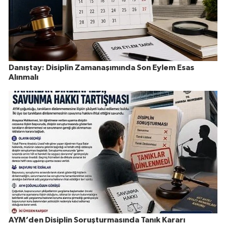
Danıştay: Disiplin Zamanaşımında Son Eylem Esas
Alınmalı
AYM’den Disiplin Soruşturmasında Tanık Kararı