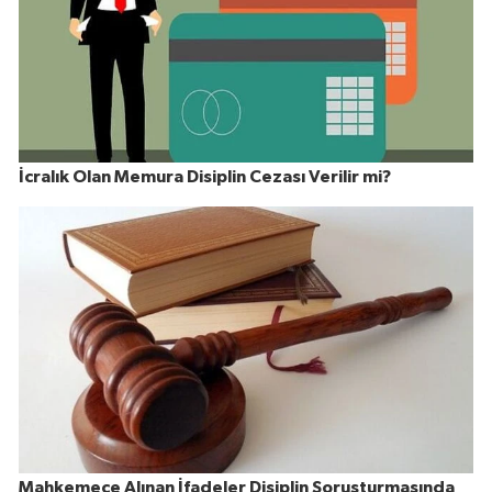
İcralık Olan Memura Disiplin Cezası Verilir mi?
Mahkemece Alınan İfadeler Disiplin Soruşturmasında