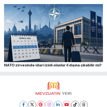
NATO zirvesinde idari izinli olanlar il dışına çıkabilir mi?