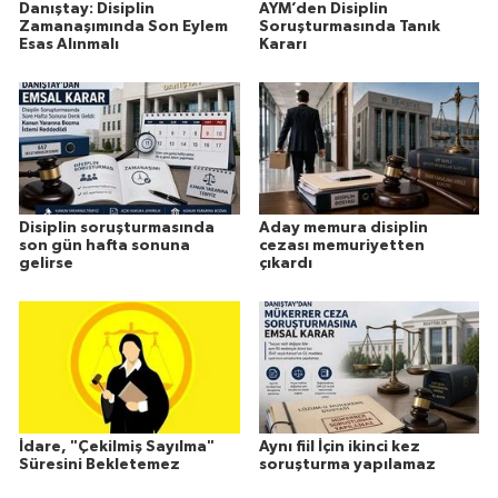
Danıştay: Disiplin
AYM’den Disiplin
Zamanaşımında Son Eylem
Soruşturmasında Tanık
Esas Alınmalı
Kararı
Disiplin soruşturmasında
Aday memura disiplin
son gün hafta sonuna
cezası memuriyetten
gelirse
çıkardı
İdare, "Çekilmiş Sayılma"
Aynı fiil İçin ikinci kez
Süresini Bekletemez
soruşturma yapılamaz