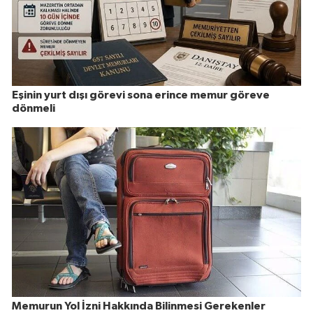
Eşinin yurt dışı görevi sona erince memur göreve
dönmeli
Memurun Yol İzni Hakkında Bilinmesi Gerekenler