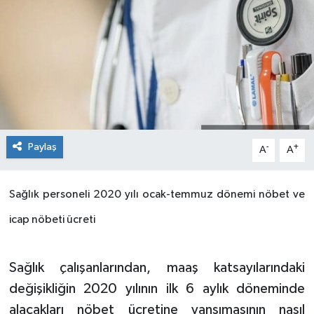
Paylaş
-
+
A
A
Sağlık personeli 2020 yılı ocak-temmuz dönemi nöbet ve
icap nöbeti ücreti
Sağlık çalışanlarından, maaş katsayılarındaki
değişikliğin 2020 yılının ilk 6 aylık döneminde
alacakları nöbet ücretine yansımasının nasıl