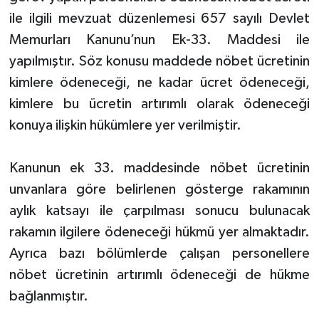
ile ilgili mevzuat düzenlemesi 657 sayılı Devlet
Memurları Kanunu’nun Ek-33. Maddesi ile
yapılmıştır. Söz konusu maddede nöbet ücretinin
kimlere ödeneceği, ne kadar ücret ödeneceği,
kimlere bu ücretin artırımlı olarak ödeneceği
konuya ilişkin hükümlere yer verilmiştir.
Kanunun ek 33. maddesinde nöbet ücretinin
unvanlara göre belirlenen gösterge rakamının
aylık katsayı ile çarpılması sonucu bulunacak
rakamın ilgilere ödeneceği hükmü yer almaktadır.
Ayrıca bazı bölümlerde çalışan personellere
nöbet ücretinin artırımlı ödeneceği de hükme
bağlanmıştır.