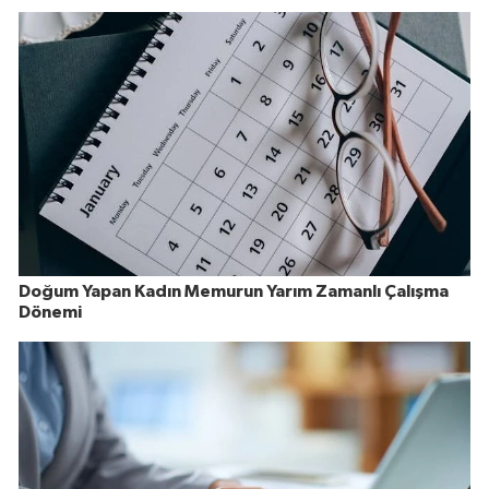
Doğum Yapan Kadın Memurun Yarım Zamanlı Çalışma
Dönemi