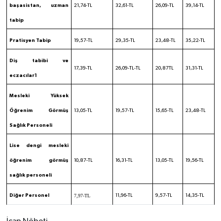
başasistan, uzman
21,74-TL
32,61-TL
26,09-TL
39,14-TL
tabip
Pratisyen Tabip
19,57-TL
29,35-TL
23,48-TL
35,22-TL
Diş tabibi ve
17,39-TL
26,09-TL-TL
20,87TL
31,31-TL
eczacılar1
Mesleki Yüksek
Öğrenim Görmüş
13,05-TL
19,57-TL
15,65-TL
23,48-TL
Sağlık Personeli
Lise dengi mesleki
öğrenim görmüş
10,87-TL
16,31-TL
13,05-TL
19,56-TL
sağlık personeli
Diğer Personel
7,97-TL
11,96-TL
9,57-TL
14,35-TL