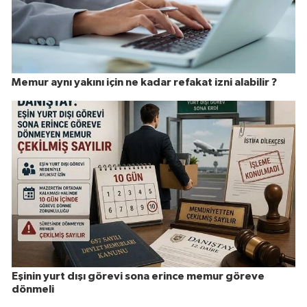
Memur aynı yakını için ne kadar refakat izni alabilir ?
Eşinin yurt dışı görevi sona erince memur göreve
dönmeli