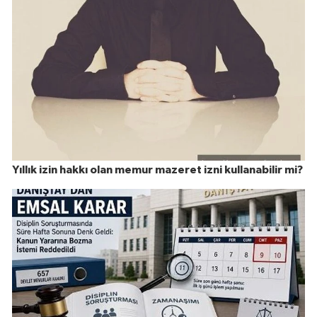
Yıllık izin hakkı olan memur mazeret izni kullanabilir mi?