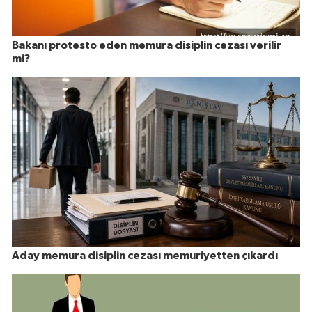
Bakanı protesto eden memura disiplin cezası verilir
mi?
Aday memura disiplin cezası memuriyetten çıkardı