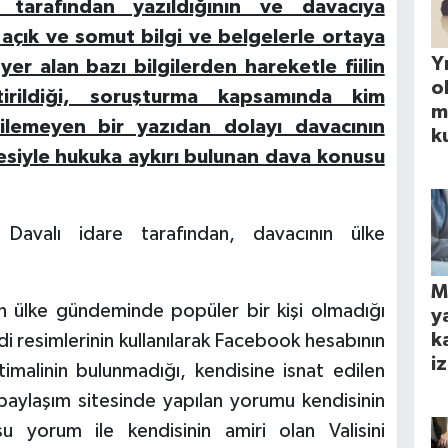
 tarafından yazıldığının ve davacıya
n açık ve somut bilgi ve belgelerle ortaya
Yı
er alan bazı bilgilerden hareketle fiilin
o
irildiği, soruşturma kapsamında kim
m
dilemeyen bir yazıdan dolayı davacının
k
siyle hukuka aykırı bulunan dava konusu
valı idare tarafından, davacının ülke
M
ın ülke gündeminde popüler bir kişi olmadığı
y
k
resimlerinin kullanılarak Facebook hesabının
iz
timalinin bulunmadığı, kendisine isnat edilen
paylaşım sitesinde yapılan yorumu kendisinin
su yorum ile kendisinin amiri olan Valisini