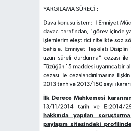
YARGILAMA SÜRECİ :
Dava konusu istem: İl Emniyet Mü
davacı tarafından, "görev içinde ya
işlemlerim eleştirici nitelikte soz 
bahisle. Emniyet Teşkilatı Disipl
uzun süreli durdurma" cezası ile
Tüzüğün 15 maddesi uyarınca bir al
cezası ile cezalandırılmasına ilişki
2013 tanh ve 2013/150 sayılı kararını
İlk Derece Mahkemesi kararının
13/11/2014 tarih ve E:2014/2
hakkında yapılan soruşturm
paylaşım sitesindeki profilin