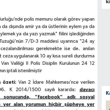
k
durluğu’nde polis memuru olarak görev yapan
 da dışında amir ya da üstlerinin eylem ya da
söylemek ya da yazı yazmak" fiilini işlediğinden
in Tuzuğü'nün 7/D-3 maddesi uyarınca "24 ay
 cezalandırılması gerekmekte ise de. anılan
t ceza uygulanarak 10 ay kısa sureli durdurma
n Van Valiliği II Polis Disiplin Kurulunun 24 12
n iptali istenilmiştir
 özeti:
Van 2 İdare Mahkemesı’nce verilen
96. K 2014/1500 sayılı kararda:
davacı
K
a sonucunda, "facebook" adlı sosyal
de yer alan yorumun hiçbir şüpheye yer