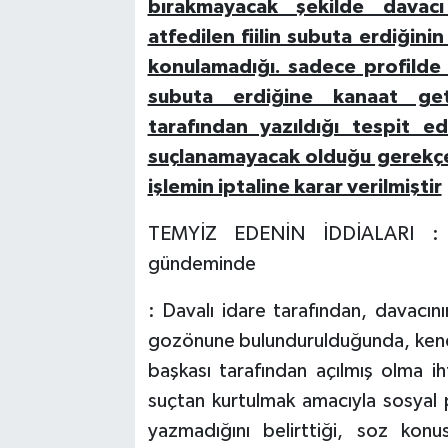
bırakmayacak şekilde davacı
atfedilen fiilin subuta erdiğini
konulamadığı. sadece profilde y
subuta erdiğine kanaat get
tarafından yazıldığı tespit e
suçlanamayacak olduğu gerekçe
işlemin iptaline karar verilmiştir
TEMYİZ EDENİN İDDİALARI : Da
gündeminde
: Davalı idare tarafından, davacın
gozönune bulundurulduğunda, kendi 
başkası tarafından açılmış olma ih
suçtan kurtulmak amacıyla sosyal 
yazmadığını belirttiği, soz konu