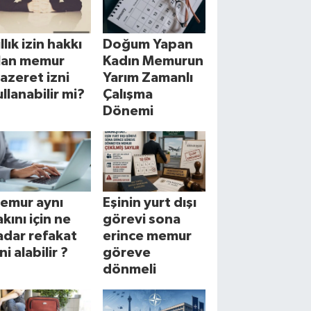
llık izin hakkı
Doğum Yapan
lan memur
Kadın Memurun
azeret izni
Yarım Zamanlı
ullanabilir mi?
Çalışma
Dönemi
emur aynı
Eşinin yurt dışı
akını için ne
görevi sona
adar refakat
erince memur
ni alabilir ?
göreve
dönmeli