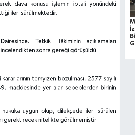
ilerek dava konusu işlemin iptali yönündeki
ği ileri sürülmektedir.
M
İ
B
airesince. Tetkik Hâkiminin açıklamaları
G
 incelendikten sonra gereği görüşüldü
 kararlarının temyızen bozulması. 2577 sayılı
49. maddesinde yer alan sebeplerden birinin
 hukuka uygun olup, dilekçede ileri sürülen
ı gerektirecek nitelikte görülmemiştir