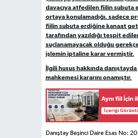
davacıya atfedilen fiilin subuta 
ortaya konulamadığı. sadece pro
fiilin subuta erdiğine kanaat ge
tarafından yazıldığı tespit edil
suçlanamayacak olduğu gerekçes
işlemin iptaline karar vermiştir.
İlgili husus hakkında danıştayda
mahkemesi kararını onamıştır.
Aynı fiil İçi
İçeriği Görünt
Danıştay Beşinci Daire Esas No: