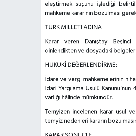
eleştirmek suçunu işlediği belirt
mahkeme kararının bozulması gerekti
TÜRK MİLLETİ ADINA
Karar veren Danıştay Beşinci D
dinlendikten ve dosyadaki belgeler
HUKUKİ DEĞERLENDİRME:
İdare ve vergi mahkemelerinin nihai
İdari Yargılama Usulü Kanunu’nun 
varlığı hâlinde mümkündür.
Temyizen incelenen karar usul ve
temyiz nedenleri kararın bozulmasın
KARAR SONUCU: