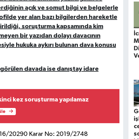
erdiğinin açık ve somut bilgi ve belgelerle
filde yer alan bazı bilgilerden hareketle
tirildiği, soruşturma kapsamında kim
İ
emeyen bir yazıdan dolayı davacının
M
iyle hukuka aykırı bulunan dava konusu
D
V
 görülen davada ise danıştay idare
n ikinci kez soruşturma yapılamaz
G
üle
i
c
s
 2016/20290 Karar No: 2019/2748