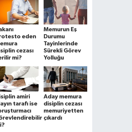
akanı
Memurun Eş
rotesto eden
Durumu
emura
Tayinlerinde
isiplin cezası
Sürekli Görev
rilir mi?
Yolluğu
isiplin amiri
Aday memura
layın tarafı ise
disiplin cezası
oruşturmacı
memuriyetten
örevlendirebilir
çıkardı
i?