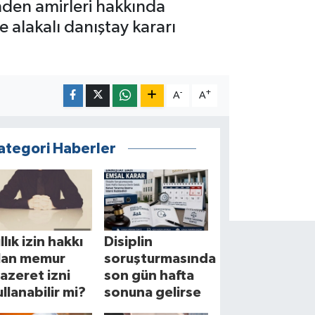
den amirleri hakkında
 alakalı danıştay kararı
-
+
A
A
ategori Haberler
llık izin hakkı
Disiplin
lan memur
soruşturmasında
azeret izni
son gün hafta
ullanabilir mi?
sonuna gelirse