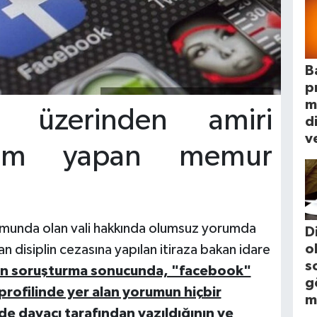
B
p
m
 üzerinden amiri
d
ve
rum yapan memur
munda olan vali hakkında olumsuz yorumda
D
o
 disiplin cezasına yapılan itiraza bakan idare
s
lan soruşturma sonucunda, "facebook"
g
 profilinde yer alan yorumun hiçbir
m
e davacı tarafından yazıldığının ve