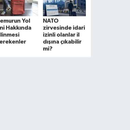
emurun Yol
NATO
zni Hakkında
zirvesinde idari
ilinmesi
izinli olanlar il
erekenler
dışına çıkabilir
mi?