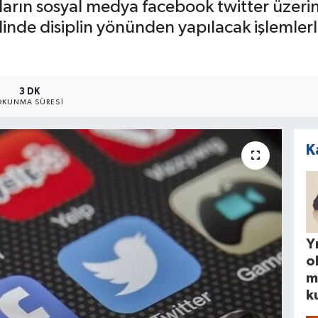
ın sosyal medya facebook twitter üzerin
de disiplin yönünden yapılacak işlemlerle
3 DK
OKUNMA SÜRESI
K
Yı
o
m
k