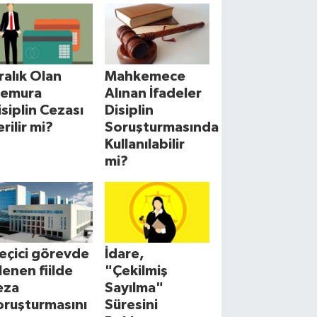
cralık Olan
Mahkemece
emura
Alınan İfadeler
isiplin Cezası
Disiplin
erilir mi?
Soruşturmasında
Kullanılabilir
mi?
eçici görevde
İdare,
şlenen fiilde
"Çekilmiş
eza
Sayılma"
oruşturmasını
Süresini