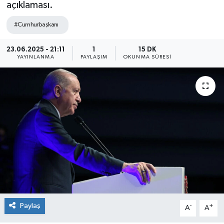
açıklaması.
#Cumhurbaşkanı
23.06.2025 - 21:11
1
15 DK
YAYINLANMA
PAYLAŞIM
OKUNMA SÜRESI
Paylaş
-
+
A
A