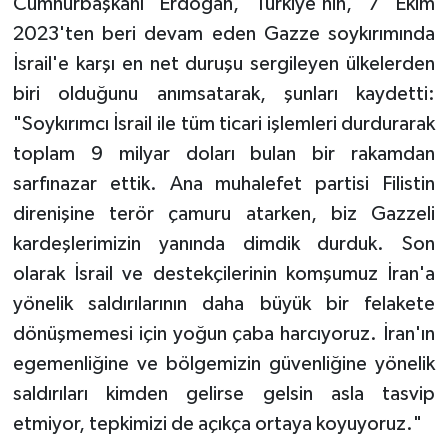
Cumhurbaşkanı Erdoğan, Türkiye'nin, 7 Ekim
2023'ten beri devam eden Gazze soykırımında
İsrail'e karşı en net duruşu sergileyen ülkelerden
biri olduğunu anımsatarak, şunları kaydetti:
"Soykırımcı İsrail ile tüm ticari işlemleri durdurarak
toplam 9 milyar doları bulan bir rakamdan
sarfınazar ettik. Ana muhalefet partisi Filistin
direnişine terör çamuru atarken, biz Gazzeli
kardeşlerimizin yanında dimdik durduk. Son
olarak İsrail ve destekçilerinin komşumuz İran'a
yönelik saldırılarının daha büyük bir felakete
dönüşmemesi için yoğun çaba harcıyoruz. İran'ın
egemenliğine ve bölgemizin güvenliğine yönelik
saldırıları kimden gelirse gelsin asla tasvip
etmiyor, tepkimizi de açıkça ortaya koyuyoruz."