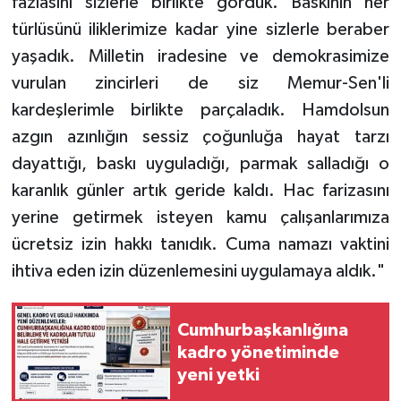
fazlasını sizlerle birlikte gördük. Baskının her
türlüsünü iliklerimize kadar yine sizlerle beraber
yaşadık. Milletin iradesine ve demokrasimize
vurulan zincirleri de siz Memur-Sen'li
kardeşlerimle birlikte parçaladık. Hamdolsun
azgın azınlığın sessiz çoğunluğa hayat tarzı
dayattığı, baskı uyguladığı, parmak salladığı o
karanlık günler artık geride kaldı. Hac farizasını
yerine getirmek isteyen kamu çalışanlarımıza
ücretsiz izin hakkı tanıdık. Cuma namazı vaktini
ihtiva eden izin düzenlemesini uygulamaya aldık."
Cumhurbaşkanlığına
kadro yönetiminde
yeni yetki