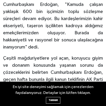
Cumhurbaşkanı Erdoğan, "Kamuda çalışan
yaklaşık 600 bin işçimizin toplu sözleşme
süreçleri devam ediyor. Bu kardeşlerimizin kahir
ekseriyeti, taşeron işçilikten kadroya aldığımız
emekçilerimizden oluşuyor. Burada da
hakkaniyetli ve rasyonel bir sonuca ulaşılacağına
inanıyorum" dedi.
Çeşitli mağduriyetlere yol açan, koruyucu giyim
ve donanım konusunda yaşanan sorunu da
çözeceklerini belirten Cumhurbaşkanı Erdoğan,
geçen hafta bununla ilgili kanun teklifinin AK Parti
Grubu tarafından Meclis Başkanlığına
En iyi site deneyimi sağlamak için çerezlerden
faydalanıyoruz. Detaylar için lütfen tıklayın.
sunulduğunu anımsattı.
TAMAM
Memur-Sen'in 30. yılının Türkiye, millet,