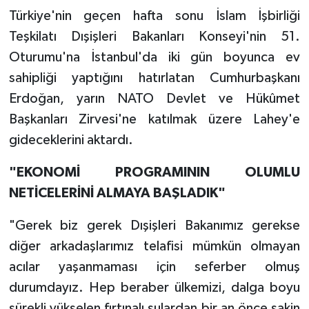
Türkiye'nin geçen hafta sonu İslam İşbirliği
Teşkilatı Dışişleri Bakanları Konseyi'nin 51.
Oturumu'na İstanbul'da iki gün boyunca ev
sahipliği yaptığını hatırlatan Cumhurbaşkanı
Erdoğan, yarın NATO Devlet ve Hükûmet
Başkanları Zirvesi'ne katılmak üzere Lahey'e
gideceklerini aktardı.
"EKONOMİ PROGRAMININ OLUMLU
NETİCELERİNİ ALMAYA BAŞLADIK"
"Gerek biz gerek Dışişleri Bakanımız gerekse
diğer arkadaşlarımız telafisi mümkün olmayan
acılar yaşanmaması için seferber olmuş
durumdayız. Hep beraber ülkemizi, dalga boyu
sürekli yükselen fırtınalı sulardan bir an önce sakin