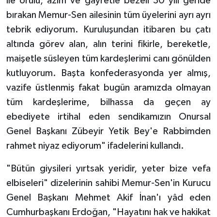
ile örülü, azim ve gayretle bezeli 30 yılı geride
bırakan Memur-Sen ailesinin tüm üyelerini ayrı ayrı
tebrik ediyorum. Kuruluşundan itibaren bu çatı
altında görev alan, alın terini fikirle, bereketle,
maişetle süsleyen tüm kardeşlerimi canı gönülden
kutluyorum. Başta konfederasyonda yer almış,
vazife üstlenmiş fakat bugün aramızda olmayan
tüm kardeşlerime, bilhassa da geçen ay
ebediyete irtihal eden sendikamızın Onursal
Genel Başkanı Zübeyir Yetik Bey'e Rabbimden
rahmet niyaz ediyorum" ifadelerini kullandı.
"Bütün giysileri yırtsak yeridir, yeter bize vefa
elbiseleri" dizelerinin sahibi Memur-Sen'in Kurucu
Genel Başkanı Mehmet Akif İnan'ı yâd eden
Cumhurbaşkanı Erdoğan, "Hayatını hak ve hakikat