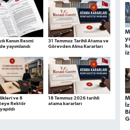
M
y
ılı Kanun Resmi
31 Temmuz Tarihli Atama ve
k
de yayımlandı
Görevden Alma Kararları
iz
M
ikleri ve 8
18 Temmuz 2026 tarihli
teye Rektör
atama kararları
İ
yapıldı
B
G