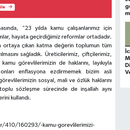
g
üle
m
ında, “23 yılda kamu çalışanlarımız için
lar, hayata geçirdiğimiz reformlar ortadadır.
 ortaya çıkan katma değerin toplumun tüm
İ
lmasını sağladık. Üreticilerimiz, çiftçilerimiz,
M
 kamu görevlilerimizin de haklarını, layıkıyla
D
, onları enflasyona ezdirmemek bizim asli
V
revlilerimizin sosyal, mali ve özlük haklarını
 toplu sözleşme sürecinde de inşallah aynı
ini kullandı.
r/410/160293/-kamu-gorevlilerimizi-