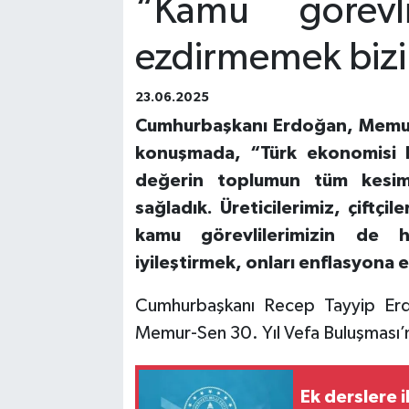
“Kamu görevlil
ezdirmemek bizim
23.06.2025
Cumhurbaşkanı Erdoğan, Memur-
konuşmada, “Türk ekonomisi 
değerin toplumun tüm kesimle
sağladık. Üreticilerimiz, çiftçil
kamu görevlilerimizin de hak
iyileştirmek, onları enflasyona 
Cumhurbaşkanı Recep Tayyip Erd
Memur-Sen 30. Yıl Vefa Buluşması’n
Ek derslere i