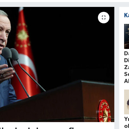
K
D
D
Z
S
A
Yı
o