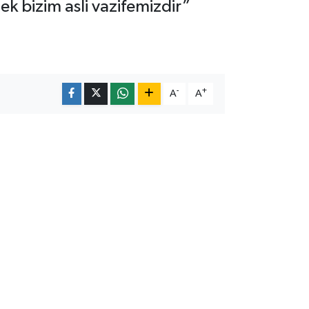
 bizim asli vazifemizdir”
-
+
A
A