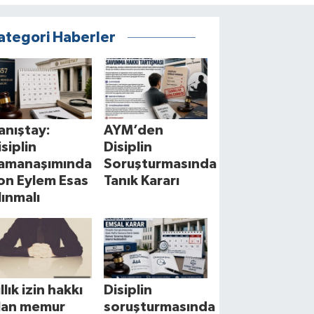
ategori Haberler
anıştay:
AYM’den
isiplin
Disiplin
amanaşımında
Soruşturmasında
on Eylem Esas
Tanık Kararı
lınmalı
llık izin hakkı
Disiplin
lan memur
soruşturmasında