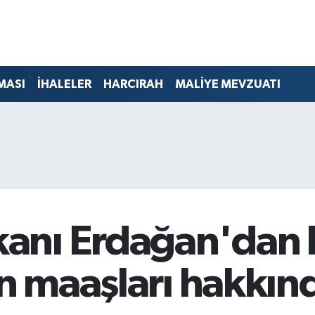
MASI
İHALELER
HARCIRAH
MALİYE MEVZUATI
anı Erdağan'dan
in maaşları hakkın