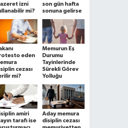
azeret izni
son gün hafta
ullanabilir mi?
sonuna gelirse
akanı
Memurun Eş
rotesto eden
Durumu
emura
Tayinlerinde
isiplin cezası
Sürekli Görev
rilir mi?
Yolluğu
isiplin amiri
Aday memura
layın tarafı ise
disiplin cezası
oruşturmacı
memuriyetten