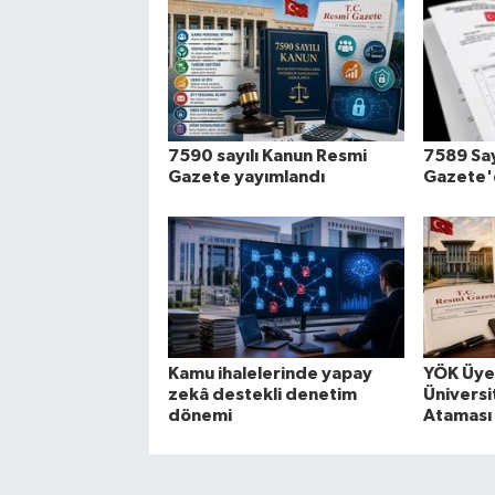
7590 sayılı Kanun Resmi
7589 Say
Gazete yayımlandı
Gazete'
Kamu ihalelerinde yapay
YÖK Üyel
zekâ destekli denetim
Üniversi
dönemi
Ataması 