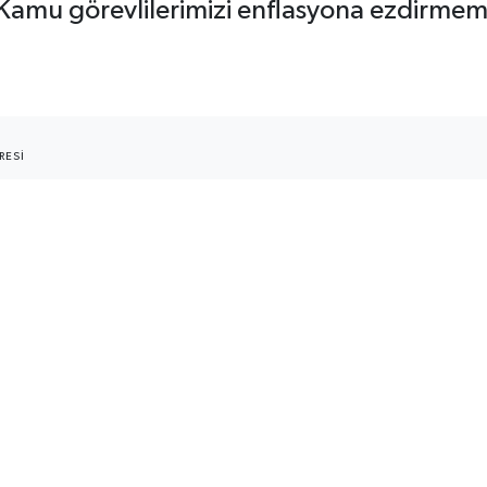
mu görevlilerimizi enflasyona ezdirmemek
RESI