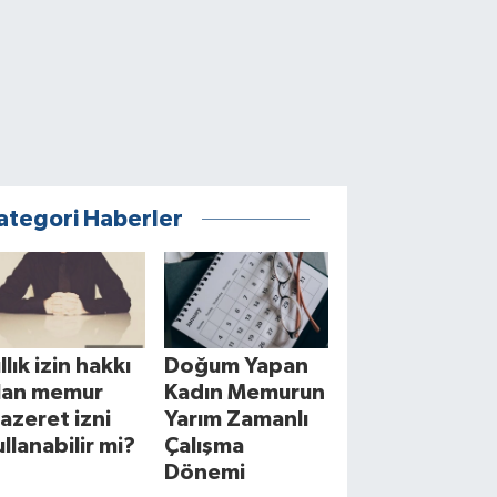
ategori Haberler
llık izin hakkı
Doğum Yapan
lan memur
Kadın Memurun
azeret izni
Yarım Zamanlı
ullanabilir mi?
Çalışma
Dönemi