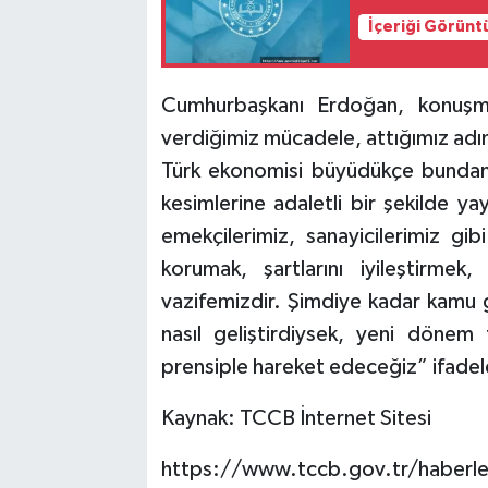
İçeriği Görünt
Cumhurbaşkanı Erdoğan, konuşmas
verdiğimiz mücadele, attığımız adım
Türk ekonomisi büyüdükçe bundan
kesimlerine adaletli bir şekilde yayı
emekçilerimiz, sanayicilerimiz gibi
korumak, şartlarını iyileştirmek
vazifemizdir. Şimdiye kadar kamu gö
nasıl geliştirdiysek, yeni dönem
prensiple hareket edeceğiz” ifadeler
Kaynak: TCCB İnternet Sitesi
https://www.tccb.gov.tr/haberle