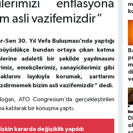
erimizi enflasyona
m
k
 asli vazifemizdir”
Sen 30. Yıl Vefa Buluşması’nda yaptığı
büyüdükçe bundan ortaya çıkan katma
B
p
rine adaletli bir şekilde yayılmasını
m
erimiz, emekçilerimiz, sanayicilerimiz gibi
d
larını layıkıyla korumak, şartlarını
ve
ezdirmemek bizim asli vazifemizdir” dedi.
oğan, ATO Congresium’da gerçekleştirilen
a katılarak bir konuşma yaptı.
D
o
lişkin kararda değişiklik yapıldı
s