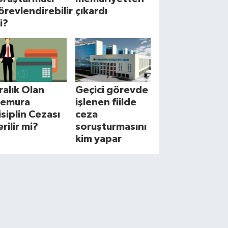
örevlendirebilir
çıkardı
i?
cralık Olan
Geçici görevde
emura
işlenen fiilde
isiplin Cezası
ceza
erilir mi?
soruşturmasını
kim yapar