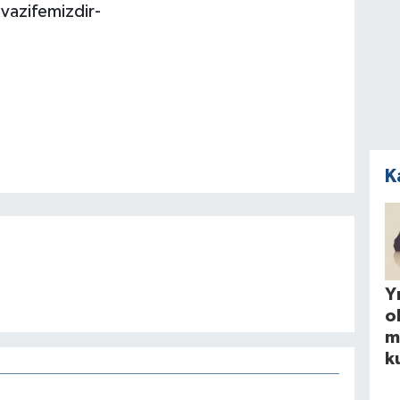
vazifemizdir-
K
Yı
o
m
k