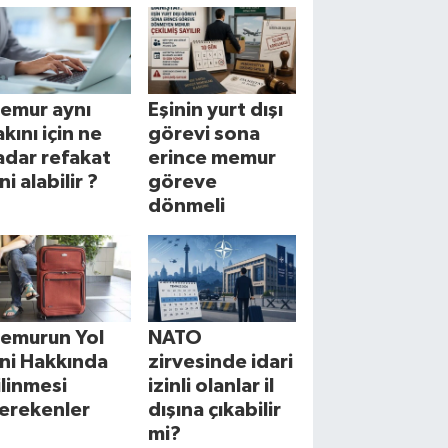
emur aynı
Eşinin yurt dışı
akını için ne
görevi sona
adar refakat
erince memur
ni alabilir ?
göreve
dönmeli
emurun Yol
NATO
zni Hakkında
zirvesinde idari
ilinmesi
izinli olanlar il
erekenler
dışına çıkabilir
mi?