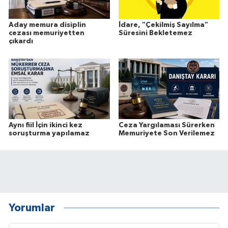
Aday memura disiplin
İdare, "Çekilmiş Sayılma"
cezası memuriyetten
Süresini Bekletemez
çıkardı
Aynı fiil İçin ikinci kez
Ceza Yargılaması Sürerken
soruşturma yapılamaz
Memuriyete Son Verilemez
Yorumlar