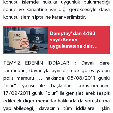
konusu işlemde hukuka uygunluk bulunmadığı
sonuç ve kanaatine varıldığı gerekçesiyle dava
konusu işlemin iptaline karar verilmiştir.
Danıştay'dan 4483
sayılı Kanun
uygulamasına dair
emsal karar
TEMYİZ EDENİN İDDİALARI : Davalı idare
tarafından; davacıyla aynı birimde görev yapan
polis memuru ... hakkında 05/08/2011 günlü
"olur" yazısı ile başlatılan soruşturmanın,
17/09/2011 günlü "olur" ile genişletilerek tespit
edilecek diğer memurlar hakkında da soruşturma
yapılabileceği, davacının tüm iddialara ilişkin