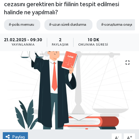
cezasını gerektiren bir fiilinin tespit edilmesi
halinde ne yapılmalı?
#-polis memuru
#-uzun süreli durdurma
#-soruşturma onayı
21.02.2025 - 09:30
2
10 DK
YAYINLANMA
PAYLAŞIM
OKUNMA SÜRESI
Paylaş
-
+
A
A