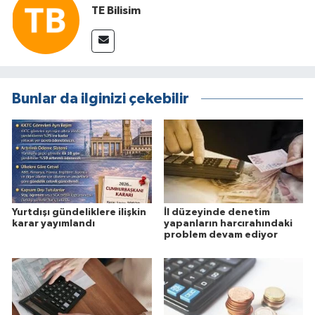
TE Bilisim
Bunlar da ilginizi çekebilir
Yurtdışı gündeliklere ilişkin
İl düzeyinde denetim
karar yayımlandı
yapanların harcırahındaki
problem devam ediyor