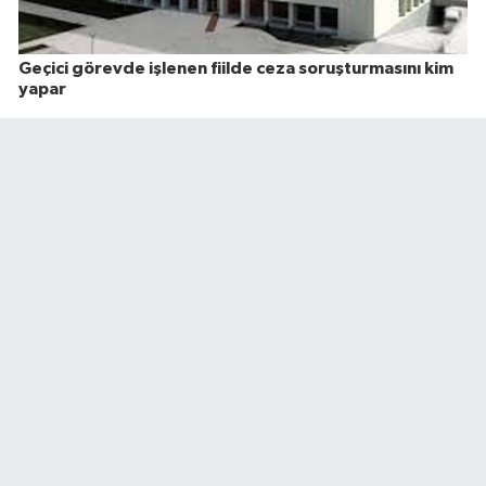
Geçici görevde işlenen fiilde ceza soruşturmasını kim
yapar