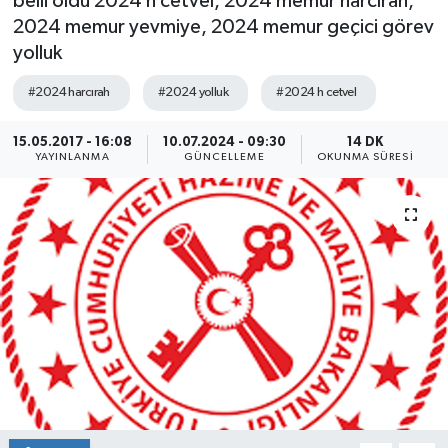
belli oldu 2024 h cetvel, 2024 memur harcırah,
2024 memur yevmiye, 2024 memur geçici görev
yolluk
#2024 harcırah
#2024 yolluk
#2024 h cetvel
15.05.2017 - 16:08
10.07.2024 - 09:30
14 DK
YAYINLANMA
GÜNCELLEME
OKUNMA SÜRESI