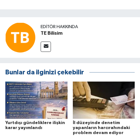
EDITÖR HAKKINDA
TE Bilisim
Bunlar da ilginizi çekebilir
Yurtdışı gündeliklere ilişkin
İl düzeyinde denetim
karar yayımlandı
yapanların harcırahındaki
problem devam ediyor