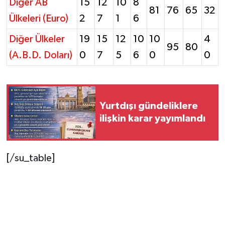
Diğer AB
15
12
10
8
81
76
65
32
Ülkeleri (Euro)
2
7
1
6
Diğer Ülkeler
19
15
12
10
10
4
95
80
(A.B.D. Doları)
0
7
5
6
0
0
Yurtdışı gündeliklere
ilişkin karar yayımlandı
[/su_table]