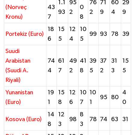
1.1
95
76
71
60
29
(Norveç
43
0
93
2
2
9
4
9
Kronu)
7
8
18
15
12
10
Portekiz (Euro)
99
93
78
39
6
5
4
5
Suudi
Arabistan
74
61
49
41
39
37
31
15
(Suudi A.
4
7
2
8
5
2
3
5
Riyali)
Yunanistan
19
15
12
10
10
4
95
80
(Euro)
1
8
6
7
1
0
14
12
8
Kosova (Euro)
98
78
74
63
31
8
3
3