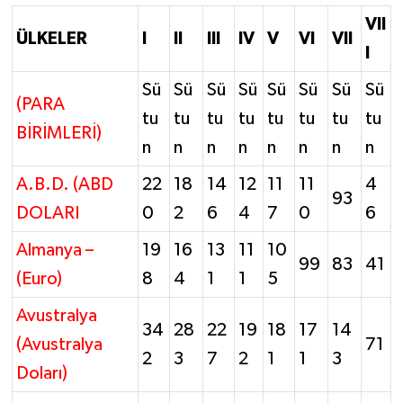
VII
ÜLKELER
I
II
III
IV
V
VI
VII
I
Sü
Sü
Sü
Sü
Sü
Sü
Sü
Sü
(PARA
tu
tu
tu
tu
tu
tu
tu
tu
BİRİMLERİ)
n
n
n
n
n
n
n
n
A.B.D. (ABD
22
18
14
12
11
11
4
93
DOLARI
0
2
6
4
7
0
6
Almanya –
19
16
13
11
10
99
83
41
(Euro)
8
4
1
1
5
Avustralya
34
28
22
19
18
17
14
(Avustralya
71
2
3
7
2
1
1
3
Doları)