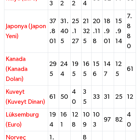
3
2
2
4
7.
37
31.
25
21
20
18
15
Japonya (Japon
8
.8
40
.1
32
.11
.9
.9
Yeni)
8
01
5
27
5
8
01
14
0
Kanada
29
24
19
16
15
14
12
(Kanada
61
5
4
5
5
6
7
5
Doları)
Kuveyt
4
3
61
50
33
31
25
12
(Kuveyt Dinarı)
0
5
Lüksemburg
19
16
12
10
10
4
97
82
(Euro)
4
1
8
9
3
0
Norveç
1.
8