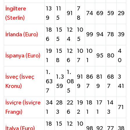
İngiltere
13
11
7
91
74
69
59
29
(Sterlin)
9
5
8
18
15
12
10
İrlanda (Euro)
99
94
78
39
6
5
4
5
19
15
12
10
10
4
İspanya (Euro)
95
80
1
8
6
7
1
0
1.
1.
İsveç (İsveç
1.3
91
86
81
68
3
63
08
Kronu)
59
9
7
9
7
41
7
5
İsviçre (İsviçre
34
28
22
19
18
17
14
71
Frangı)
1
3
6
2
1
1
3
18
15
12
10
İtalya (Euro)
98
92
77
38