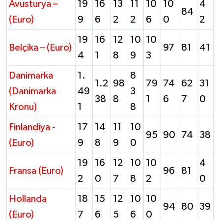
Avusturya –
19
16
13
11
10
10
4
84
(Euro)
9
6
2
2
6
0
2
19
16
12
10
10
Belçika – (Euro)
97
81
41
4
1
8
9
3
Danimarka
1.
8
1.2
98
79
74
62
31
(Danimarka
49
3
38
8
1
6
7
0
Kronu)
1
8
Finlandiya -
17
14
11
10
95
90
74
38
(Euro)
9
8
9
0
19
16
12
10
10
4
Fransa (Euro)
96
81
2
0
7
8
2
0
Hollanda
18
15
12
10
10
94
80
39
(Euro)
7
6
5
6
0