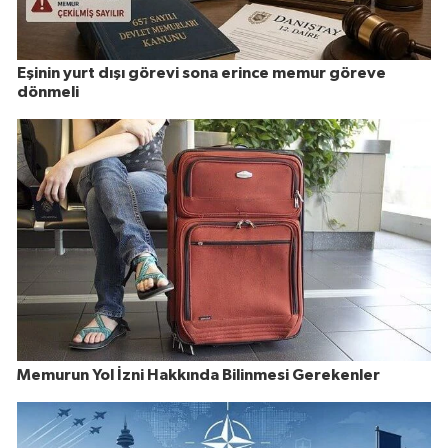
Eşinin yurt dışı görevi sona erince memur göreve
dönmeli
Memurun Yol İzni Hakkında Bilinmesi Gerekenler