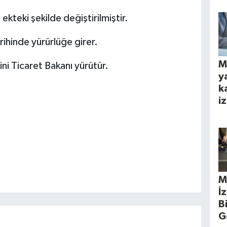
ekteki şekilde değiştirilmiştir.
ihinde yürürlüğe girer.
M
i Ticaret Bakanı yürütür.
y
k
iz
M
İ
B
G