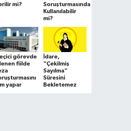
erilir mi?
Soruşturmasında
Kullanılabilir
mi?
eçici görevde
İdare,
şlenen fiilde
"Çekilmiş
eza
Sayılma"
oruşturmasını
Süresini
im yapar
Bekletemez