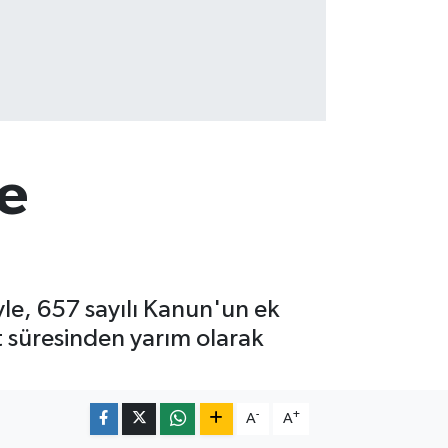
me
le, 657 sayılı Kanun'un ek
 süresinden yarım olarak
-
+
A
A