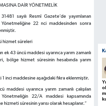
ILMASINA DAİR YÖNETMELİK
e 31481 sayılı Resmî Gazete’de yayımlanan
e Yönetmeliğine 22 nci maddesinden sonra
nmiştir.
 hizmet süreleri
K
n ek 43 üncü maddesi uyarınca yarım zamanlı
eri, bölge hizmet süresinin hesabında yarım
 1 inci maddesine aşağıdaki fıkra eklenmiştir.
Yı
o
cü maddesi uyarınca yarım zamanlı çalışılan
m
u Yönetmeliğin 22/A maddesi kapsamında
k
hizmeti süresinin yarısı olarak hesaplanır.”