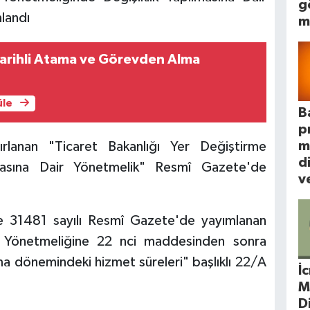
g
landı
m
arihli Atama ve Görevden Alma
üle
B
p
m
ırlanan "Ticaret Bakanlığı Yer Değiştirme
d
lmasına Dair Yönetmelik" Resmî Gazete'de
ve
ve 31481 sayılı Resmî Gazete'de yayımlanan
e Yönetmeliğine 22 nci maddesinden sonra
a dönemindeki hizmet süreleri" başlıklı 22/A
İ
M
D