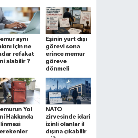
emur aynı
Eşinin yurt dışı
akını için ne
görevi sona
adar refakat
erince memur
ni alabilir ?
göreve
dönmeli
emurun Yol
NATO
zni Hakkında
zirvesinde idari
ilinmesi
izinli olanlar il
erekenler
dışına çıkabilir