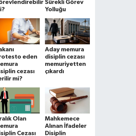
örevlendirebilir
Sürekli Görev
i?
Yolluğu
akanı
Aday memura
rotesto eden
disiplin cezası
emura
memuriyetten
isiplin cezası
çıkardı
rilir mi?
cralık Olan
Mahkemece
emura
Alınan İfadeler
isiplin Cezası
Disiplin