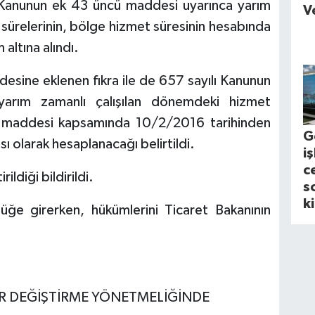
Kanunun ek 43 üncü maddesi uyarınca yarım
V
sürelerinin, bölge hizmet süresinin hesabında
altına alındı.
desine eklenen fıkra ile de 657 sayılı Kanunun
arım zamanlı çalışılan dönemdeki hizmet
A maddesi kapsamında 10/2/2016 tarihinden
G
sı olarak hesaplanacağı belirtildi.
i
c
ildiği bildirildi.
s
k
lüğe girerken, hükümlerini Ticaret Bakanının
ER DEĞİŞTİRME YÖNETMELİĞİNDE