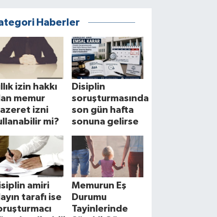
ategori Haberler
llık izin hakkı
Disiplin
lan memur
soruşturmasında
azeret izni
son gün hafta
ullanabilir mi?
sonuna gelirse
isiplin amiri
Memurun Eş
layın tarafı ise
Durumu
oruşturmacı
Tayinlerinde