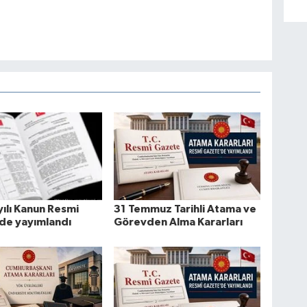
ılı Kanun Resmi
31 Temmuz Tarihli Atama ve
de yayımlandı
Görevden Alma Kararları