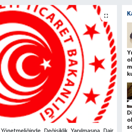
K
Yı
o
m
k
D
o
s
 Yönetmeliğinde Değişiklik Yapılmasına Dair