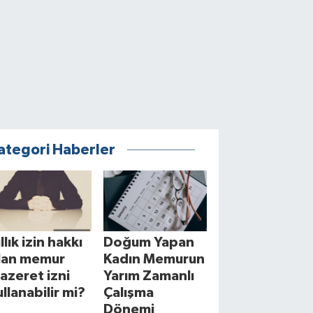
ategori Haberler
llık izin hakkı
Doğum Yapan
lan memur
Kadın Memurun
azeret izni
Yarım Zamanlı
ullanabilir mi?
Çalışma
Dönemi