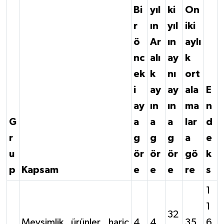
Bi
yıl
ki
On
r
ın
yıl
iki
ö
Ar
ın
aylı
nc
alı
ay
k
ek
k
nı
ort
i
ay
ay
ala
E
ay
ın
ın
ma
n
G
a
a
a
lar
d
r
g
g
g
a
e
u
ör
ör
ör
gö
k
p
Kapsam
e
e
e
re
s
1
1
32
Mevsimlik ürünler hariç
4,
4,
35,
6