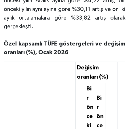
önceki yılın Aralık ayına göre %4,22 artış, bir
önceki yılın aynı ayına göre %30,11 artış ve on iki
aylık ortalamalara göre %33,82 artış olarak
gerçekleşti.
Özel kapsamlı TÜFE göstergeleri ve değişim
oranları (%), Ocak 2026
Değişim
oranları (%)
Bi
r
Bi
ön
r
ce
ön
ki
ce