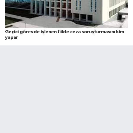
Geçici görevde işlenen fiilde ceza soruşturmasını kim
yapar