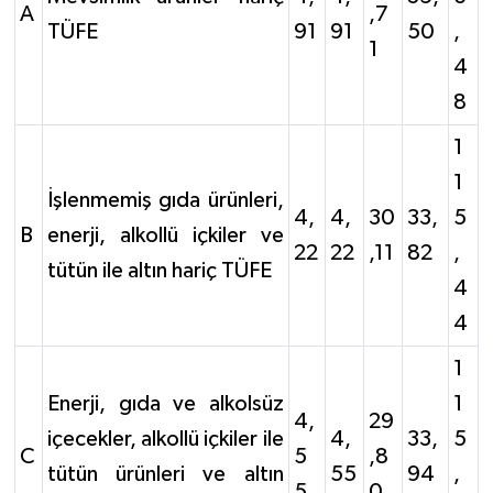
A
,7
TÜFE
91
91
50
,
1
4
8
1
1
İşlenmemiş gıda ürünleri,
4,
4,
30
33,
5
B
enerji, alkollü içkiler ve
22
22
,11
82
,
tütün ile altın hariç TÜFE
4
4
1
Enerji, gıda ve alkolsüz
1
4,
29
içecekler, alkollü içkiler ile
4,
33,
5
C
5
,8
tütün ürünleri ve altın
55
94
,
5
0