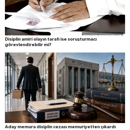
Disiplin amiri olayın tarafı ise soruşturmacı
görevlendirebilir mi?
Aday memura disiplin cezası memuriyetten çıkardı