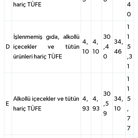
hariç TÜFE
4
0
1
İşlenmemiş gıda, alkollü
30
1
4,
4,
34,
D
içecekler ve tütün
,4
5
10
10
46
ürünleri hariç TÜFE
0
,3
1
1
1
30
Alkollü içecekler ve tütün
4,
4,
34,
5
E
,5
hariç TÜFE
93
93
10
,
9
7
7