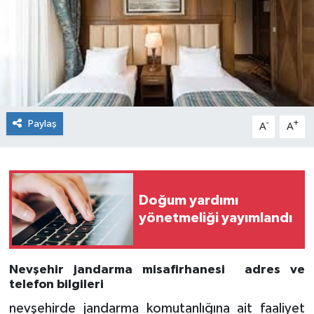
Paylaş
-
+
A
A
Doğum yardımı
yönetmeliği yayımlandı
Nevşehir jandarma misafirhanesi adres ve
telefon bilgileri
nevşehirde jandarma komutanlığına ait faaliyet