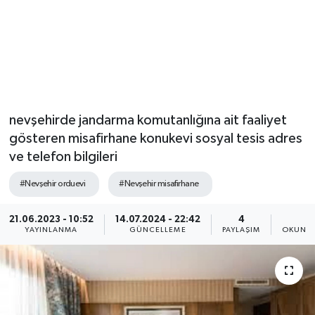
nevşehirde jandarma komutanlığına ait faaliyet
gösteren misafirhane konukevi sosyal tesis adres
ve telefon bilgileri
#Nevşehir orduevi
#Nevşehir misafirhane
21.06.2023 - 10:52
14.07.2024 - 22:42
4
1
YAYINLANMA
GÜNCELLEME
PAYLAŞIM
OKUNMA