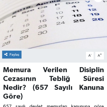
Paylaş
-
+
A
A
Memura Verilen Disiplin
Cezasının Tebliğ Süresi
Nedir? (657 Sayılı Kanuna
Göre)
657 sayılı devlet memurları kanununa göre