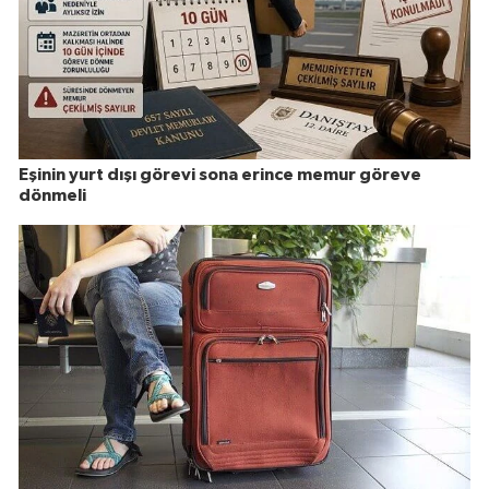
Eşinin yurt dışı görevi sona erince memur göreve
dönmeli