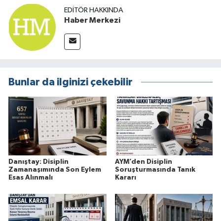
EDITÖR HAKKINDA
Haber Merkezi
Bunlar da ilginizi çekebilir
Danıştay: Disiplin
AYM’den Disiplin
Zamanaşımında Son Eylem
Soruşturmasında Tanık
Esas Alınmalı
Kararı