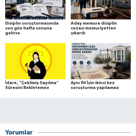
Disiplin soruşturmasında
Aday memura disiplin
son gün hafta sonuna
cezası memuriyetten
gelirse
çıkardı
İdare, "Çekilmiş Sayılma"
Aynı fiil İçin ikinci kez
Süresini Bekletemez
soruşturma yapılamaz
Yorumlar