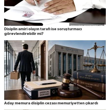
Disiplin amiri olayın tarafı ise soruşturmacı
görevlendirebilir mi?
Aday memura disiplin cezası memuriyetten çıkardı