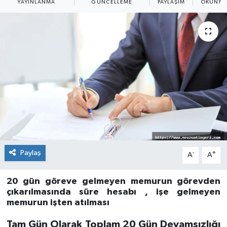
YAYINLANMA
GÜNCELLEME
PAYLAŞIM
OKUNMA
Paylaş
-
+
A
A
20 gün göreve gelmeyen memurun görevden
çıkarılmasında süre hesabı , işe gelmeyen
memurun işten atılması
Tam Gün Olarak Toplam 20 Gün Devamsızlığı