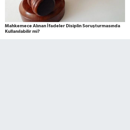
Mahkemece Alınan İfadeler Disiplin Soruşturmasında
Kullanılabilir mi?