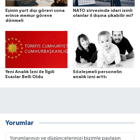
Eşinin yurt dışı görevi sona
NATO zirvesinde idari izinli
erince memur göreve
olanlar il dışına çıkabilir mi?
dönmeli
Yeni Analık İzni ile İlgili
Sözleşmeli personelin
Esaslar Belli Oldu
analık izni arttı
Yorumlar