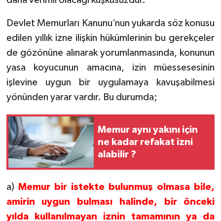
daha verimli olacağı kuşkusuzdur.
Devlet Memurları Kanunu’nun yukarda söz konusu
edilen yıllık izne ilişkin hükümlerinin bu gerekçeler
de gözönüne alınarak yorumlanmasında, konunun
yasa koyucunun amacına, izin müessesesinin
işlevine uygun bir uygulamaya kavuşabilmesi
yönünden yarar vardır. Bu durumda;
Memur aynı yakını için
ne kadar refakat izni
alabilir ?
a)
Memur bir istekte bulunmuş olmasa bile,
amirin uygun bulması halinde, bir önceki
yılda kullanılmayan iznin tamamının ya da