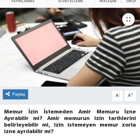
YAYINLANMA
GÜNCELLEME
PAYLAŞIM
OKUNM
Paylaş
-
+
A
A
Memur İzin İstemeden Amir Memuru İzne
Ayırabilir mi? Amir memurun izin tarihlerini
belirleyebilir mi, izin istemeyen memur zorla
izne ayrılabilir mi?