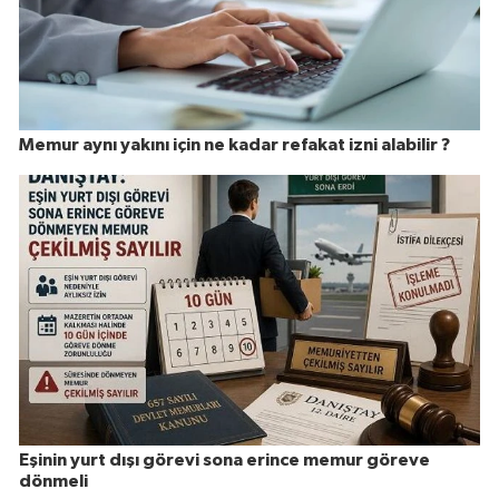
Memur aynı yakını için ne kadar refakat izni alabilir ?
Eşinin yurt dışı görevi sona erince memur göreve
dönmeli