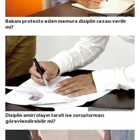
Bakanı protesto eden memura disiplin cezası verilir
mi?
Disiplin amiri olayın tarafı ise soruşturmacı
görevlendirebilir mi?