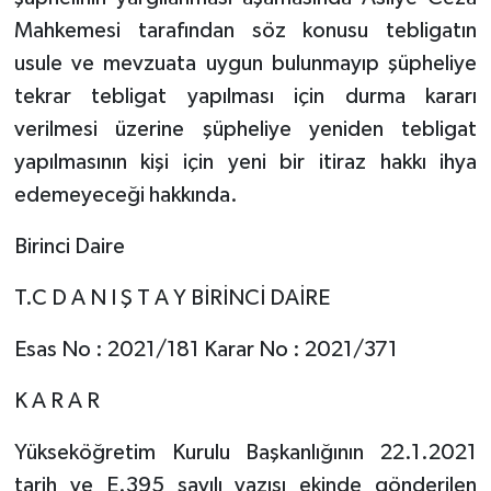
Mahkemesi tarafından söz konusu tebligatın
usule ve mevzuata uygun bulunmayıp şüpheliye
tekrar tebligat yapılması için durma kararı
verilmesi üzerine şüpheliye yeniden tebligat
yapılmasının kişi için yeni bir itiraz hakkı ihya
edemeyeceği hakkında.
Birinci Daire
T.C D A N I Ş T A Y BİRİNCİ DAİRE
Esas No : 2021/181 Karar No : 2021/371
K A R A R
Yükseköğretim Kurulu Başkanlığının 22.1.2021
tarih ve E.395 sayılı yazısı ekinde gönderilen