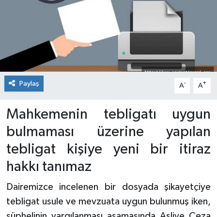
Paylaş
-
+
A
A
Mahkemenin tebligatı uygun
bulmaması üzerine yapılan
tebligat kişiye yeni bir itiraz
hakkı tanımaz
Dairemizce incelenen bir dosyada şikayetçiye
tebligat usule ve mevzuata uygun bulunmuş iken,
şüphelinin yargılanması aşamasında Asliye Ceza