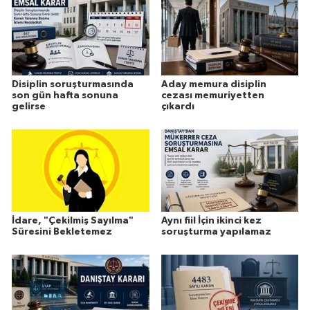
Disiplin soruşturmasında
Aday memura disiplin
son gün hafta sonuna
cezası memuriyetten
gelirse
çıkardı
İdare, "Çekilmiş Sayılma"
Aynı fiil İçin ikinci kez
Süresini Bekletemez
soruşturma yapılamaz