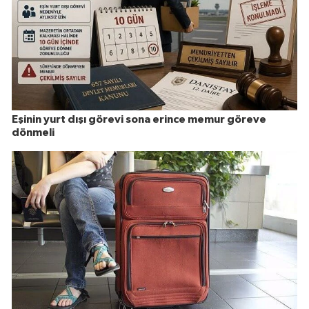
Eşinin yurt dışı görevi sona erince memur göreve
dönmeli