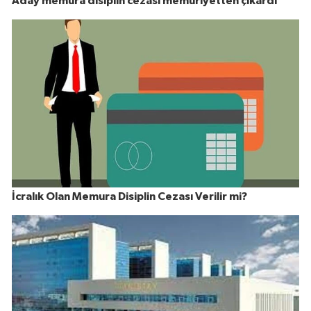
Aday memura disiplin cezası memuriyetten çıkardı
İcralık Olan Memura Disiplin Cezası Verilir mi?