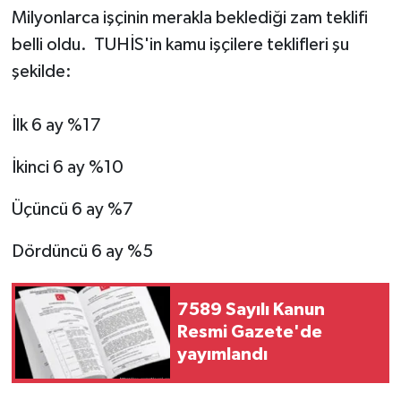
Milyonlarca işçinin merakla beklediği zam teklifi
belli oldu. TUHİS'in kamu işçilere teklifleri şu
şekilde:
İlk 6 ay %17
İkinci 6 ay %10
Üçüncü 6 ay %7
Dördüncü 6 ay %5
7589 Sayılı Kanun
Resmi Gazete'de
yayımlandı