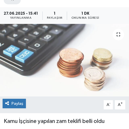
27.06.2025 - 15:41
1
1 DK
YAYINLANMA
PAYLAŞIM
OKUNMA SÜRESI
Paylaş
-
+
A
A
Kamu İşçisine yapılan zam teklifi belli oldu