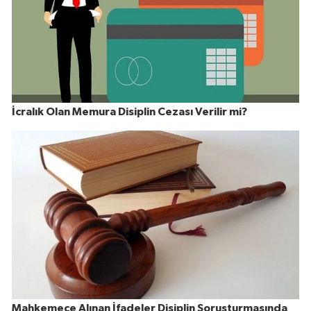
İcralık Olan Memura Disiplin Cezası Verilir mi?
Mahkemece Alınan İfadeler Disiplin Soruşturmasında