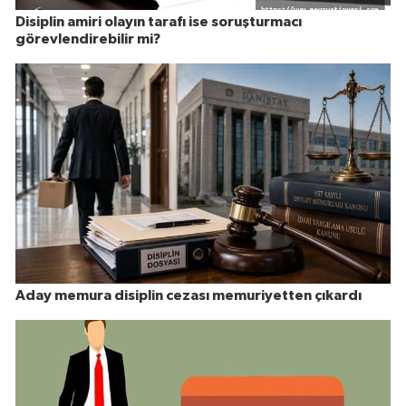
Disiplin amiri olayın tarafı ise soruşturmacı
görevlendirebilir mi?
Aday memura disiplin cezası memuriyetten çıkardı