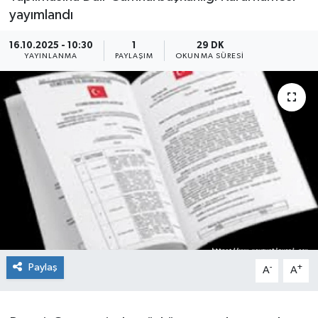
yayımlandı
16.10.2025 - 10:30
1
29 DK
YAYINLANMA
PAYLAŞIM
OKUNMA SÜRESI
Paylaş
-
+
A
A