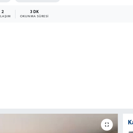
2
3 DK
YLAŞIM
OKUNMA SÜRESI
K