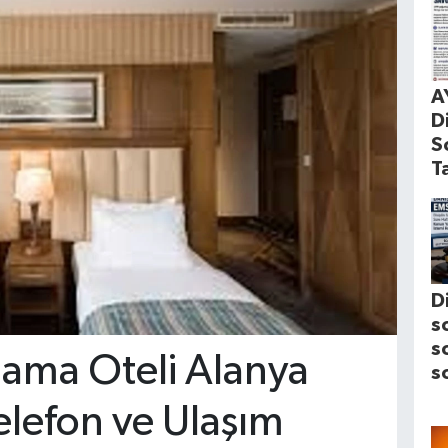
A
D
S
T
D
s
s
lama Oteli Alanya
s
elefon ve Ulaşım