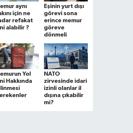
emur aynı
Eşinin yurt dışı
akını için ne
görevi sona
adar refakat
erince memur
ni alabilir ?
göreve
dönmeli
emurun Yol
NATO
zni Hakkında
zirvesinde idari
ilinmesi
izinli olanlar il
erekenler
dışına çıkabilir
mi?