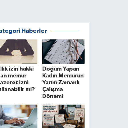
ategori Haberler
llık izin hakkı
Doğum Yapan
lan memur
Kadın Memurun
azeret izni
Yarım Zamanlı
ullanabilir mi?
Çalışma
Dönemi