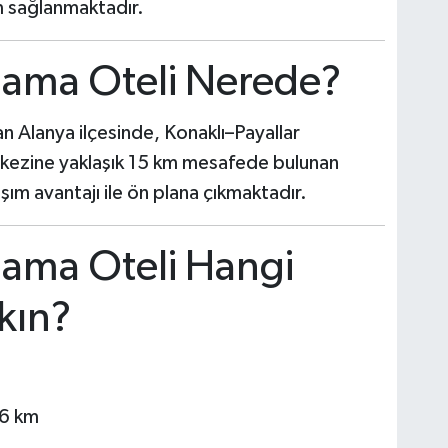
şim sağlanmaktadır.
lama Oteli Nerede?
n Alanya ilçesinde, Konaklı–Payallar
rkezine yaklaşık 15 km mesafede bulunan
ım avantajı ile ön plana çıkmaktadır.
lama Oteli Hangi
kın?
56 km