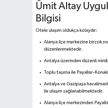
Ümit Altay Uygu
Bilgisi
Otele ulaşım oldukça kolaydır:
Alanya ilçe merkezine birçok 
düzenlenmektedir.
Antalya üzerinden düzenli mini
Toplu taşıma ile Payallar–Konak
Antalya ve Gazipaşa havalimanla
ile ulaşım sağlanabilmektedir.
Alanya ilçe merkezinden Payalla