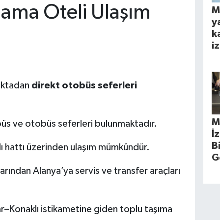
lama Oteli Ulaşım
M
y
k
iz
noktadan
direkt otobüs seferleri
M
büs ve otobüs seferleri bulunmaktadır.
İ
B
lı hattı üzerinden ulaşım mümkündür.
G
rından Alanya’ya servis ve transfer araçları
r–Konaklı istikametine giden toplu taşıma