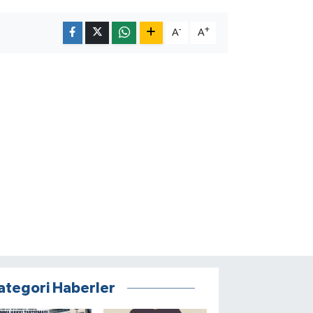
-
+
A
A
ategori Haberler