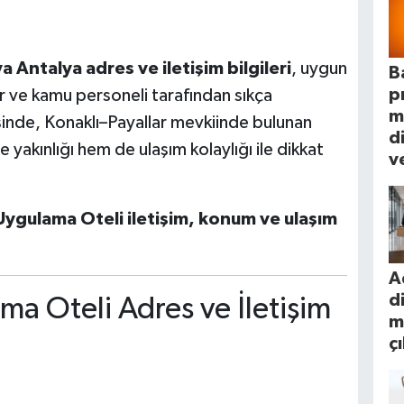
 Antalya adres ve iletişim bilgileri
, uygun
B
p
r ve kamu personeli tarafından sıkça
m
çesinde, Konaklı–Payallar mevkiinde bulunan
d
yakınlığı hem de ulaşım kolaylığı ile dikkat
ve
Uygulama Oteli iletişim, konum ve ulaşım
A
d
ma Oteli Adres ve İletişim
m
ç