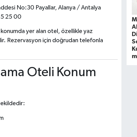
Caddesi No:30 Payallar, Alanya / Antalya
65 25 00
M
A
n konumda yer alan otel, özellikle yaz
D
. Rezervasyon için doğrudan telefonla
S
Ku
m
lama Oteli Konum
şekildedir:
km