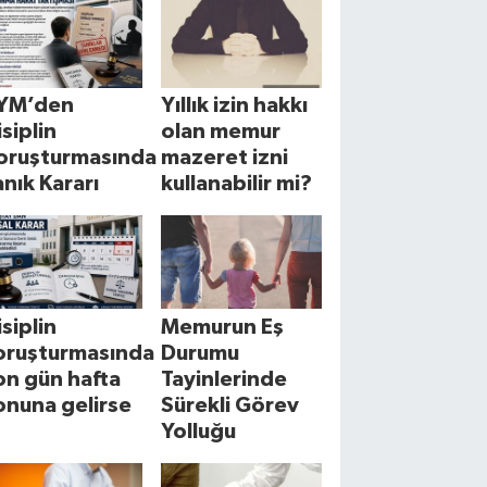
YM’den
Yıllık izin hakkı
isiplin
olan memur
oruşturmasında
mazeret izni
anık Kararı
kullanabilir mi?
isiplin
Memurun Eş
oruşturmasında
Durumu
on gün hafta
Tayinlerinde
onuna gelirse
Sürekli Görev
Yolluğu