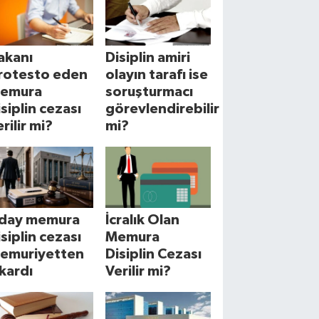
akanı
Disiplin amiri
rotesto eden
olayın tarafı ise
emura
soruşturmacı
isiplin cezası
görevlendirebilir
rilir mi?
mi?
day memura
İcralık Olan
isiplin cezası
Memura
emuriyetten
Disiplin Cezası
ıkardı
Verilir mi?