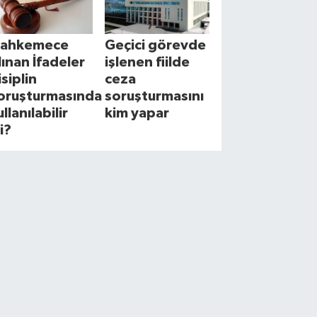
ahkemece
Geçici görevde
lınan İfadeler
işlenen fiilde
isiplin
ceza
oruşturmasında
soruşturmasını
llanılabilir
kim yapar
i?