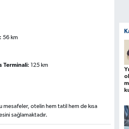
K
:
56 km
 Terminali:
125 km
Yı
o
m
k
u mesafeler, otelin hem tatil hem de kısa
mesini sağlamaktadır.