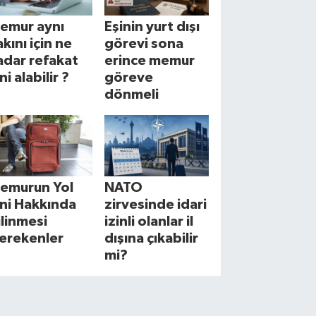
emur aynı
Eşinin yurt dışı
akını için ne
görevi sona
adar refakat
erince memur
ni alabilir ?
göreve
dönmeli
emurun Yol
NATO
zni Hakkında
zirvesinde idari
ilinmesi
izinli olanlar il
erekenler
dışına çıkabilir
mi?