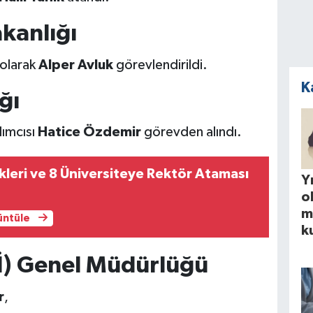
kanlığı
 olarak
Alper Avluk
görevlendirildi.
K
ğı
ımcısı
Hatice Özdemir
görevden alındı.
kleri ve 8 Üniversiteye Rektör Ataması
Yı
o
m
rüntüle
k
Sİ) Genel Müdürlüğü
r
,