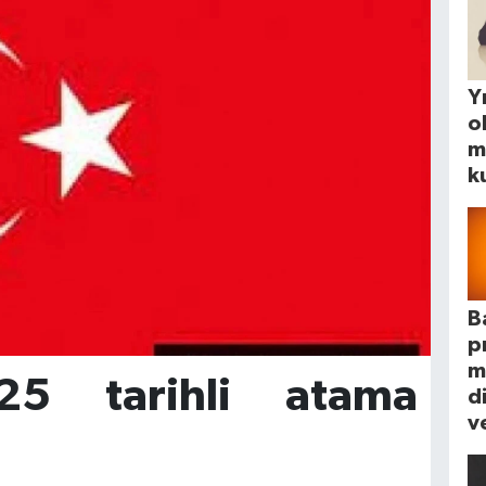
Yı
o
m
k
B
p
m
25 tarihli atama
d
ve