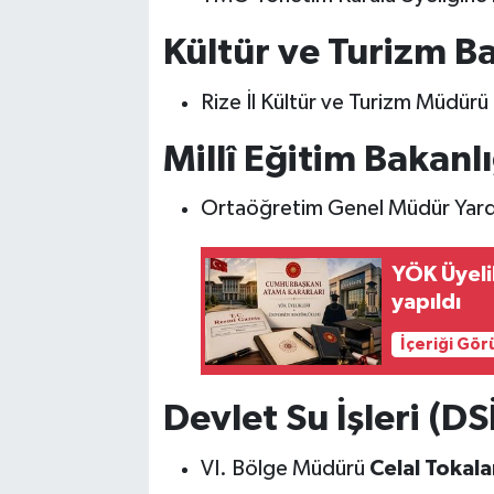
Kültür ve Turizm Ba
Rize İl Kültür ve Turizm Müdürü
Millî Eğitim Bakanlı
Ortaöğretim Genel Müdür Yard
YÖK Üyeli
yapıldı
İçeriği Gö
Devlet Su İşleri (D
VI. Bölge Müdürü
Celal Tokala