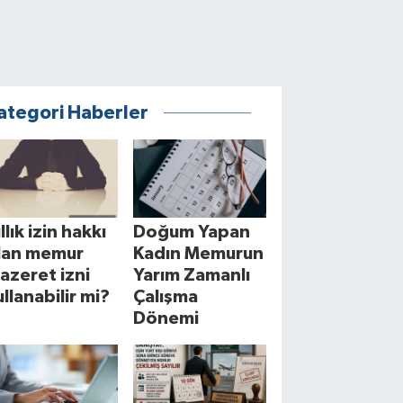
ategori Haberler
llık izin hakkı
Doğum Yapan
lan memur
Kadın Memurun
azeret izni
Yarım Zamanlı
ullanabilir mi?
Çalışma
Dönemi