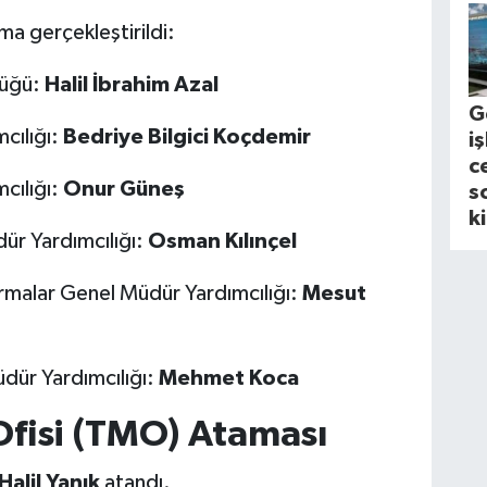
a gerçekleştirildi:
lüğü:
Halil İbrahim Azal
G
cılığı:
Bedriye Bilgici Koçdemir
i
c
cılığı:
Onur Güneş
s
k
dür Yardımcılığı:
Osman Kılınçel
rmalar Genel Müdür Yardımcılığı:
Mesut
dür Yardımcılığı:
Mehmet Koca
Ofisi (TMO) Ataması
Halil Yanık
atandı.