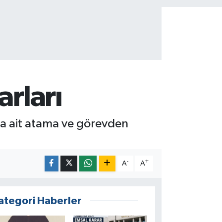
arları
na ait atama ve görevden
-
+
A
A
ategori Haberler