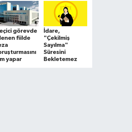
eçici görevde
İdare,
şlenen fiilde
"Çekilmiş
eza
Sayılma"
oruşturmasını
Süresini
im yapar
Bekletemez