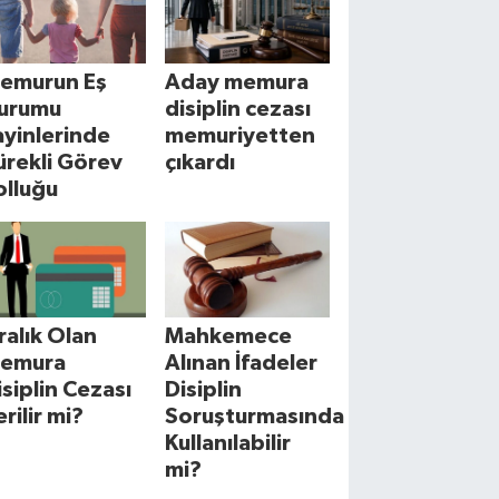
emurun Eş
Aday memura
urumu
disiplin cezası
ayinlerinde
memuriyetten
ürekli Görev
çıkardı
olluğu
cralık Olan
Mahkemece
emura
Alınan İfadeler
isiplin Cezası
Disiplin
erilir mi?
Soruşturmasında
Kullanılabilir
mi?