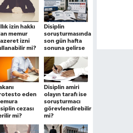
llık izin hakkı
Disiplin
lan memur
soruşturmasında
azeret izni
son gün hafta
ullanabilir mi?
sonuna gelirse
akanı
Disiplin amiri
rotesto eden
olayın tarafı ise
emura
soruşturmacı
isiplin cezası
görevlendirebilir
rilir mi?
mi?