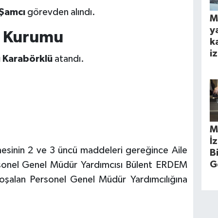
Şamcı
görevden alındı.
M
y
n Kurumu
k
iz
 Karabörklü
atandı.
M
İ
mesinin 2 ve 3 üncü maddeleri gereğince Aile
B
G
rsonel Genel Müdür Yardımcısı Bülent ERDEM
oşalan Personel Genel Müdür Yardımcılığına