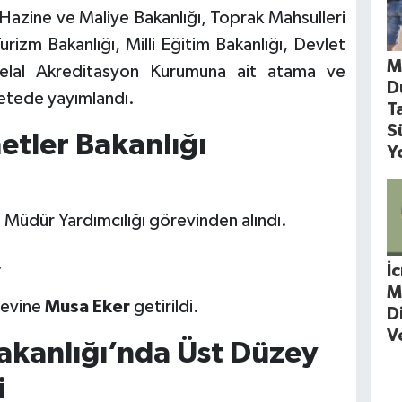
 Hazine ve Maliye Bakanlığı, Toprak Mahsulleri
rizm Bakanlığı, Milli Eğitim Bakanlığı, Devlet
M
elal Akreditasyon Kurumuna ait atama ve
D
etede yayımlandı.
T
S
etler Bakanlığı
Y
 Müdür Yardımcılığı görevinden alındı.
.
İ
M
revine
Musa Eker
getirildi.
D
V
akanlığı’nda Üst Düzey
i