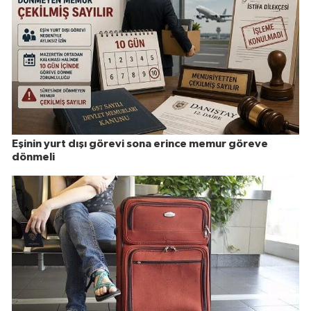
Eşinin yurt dışı görevi sona erince memur göreve
dönmeli