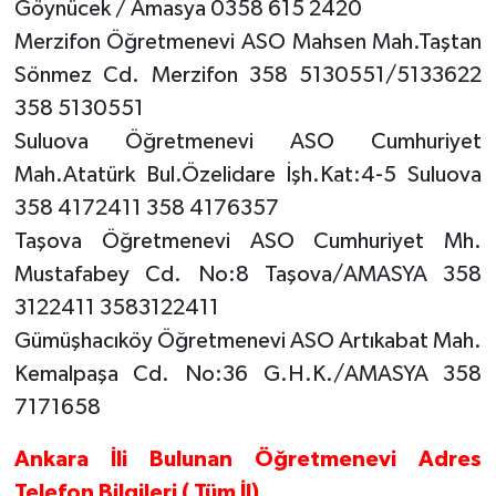
Göynücek / Amasya 0358 615 2420
Merzifon Öğretmenevi ASO Mahsen Mah.Taştan
Sönmez Cd. Merzifon 358 5130551/5133622
358 5130551
Suluova Öğretmenevi ASO Cumhuriyet
Mah.Atatürk Bul.Özelidare İşh.Kat:4-5 Suluova
358 4172411 358 4176357
Taşova Öğretmenevi ASO Cumhuriyet Mh.
Mustafabey Cd. No:8 Taşova/AMASYA 358
3122411 3583122411
Gümüşhacıköy Öğretmenevi ASO Artıkabat Mah.
Kemalpaşa Cd. No:36 G.H.K./AMASYA 358
7171658
Ankara İli Bulunan Öğretmenevi Adres
Telefon Bilgileri ( Tüm İl)