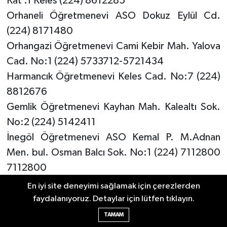
Kat .1 Keles (224) 8612285
Orhaneli Öğretmenevi ASO Dokuz Eylül Cd.
(224) 8171480
Orhangazi Öğretmenevi Cami Kebir Mah. Yalova
Cad. No:1 (224) 5733712-5721434
Harmancık Öğretmenevi Keles Cad. No:7 (224)
8812676
Gemlik Öğretmenevi Kayhan Mah. Kalealtı Sok.
No:2 (224) 5142411
İnegöl Öğretmenevi ASO Kemal P. M.Adnan
Men. bul. Osman Balcı Sok. No:1 (224) 7112800
7112800
M.Kemal PaşaÖğretmenevi ASO Bursa Cad.
En iyi site deneyimi sağlamak için çerezlerden
Sıraca Mah. (224) 6141033 6123050
faydalanıyoruz. Detaylar için lütfen tıklayın.
Mudanya Öğretmen Lokali Belediye Sarayı Teras
TAMAM