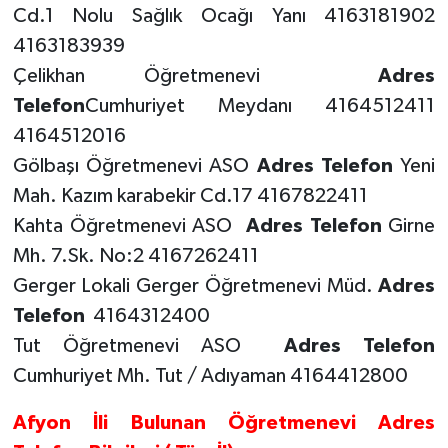
Cd.1 Nolu Sağlık Ocağı Yanı 4163181902
4163183939
Çelikhan Öğretmenevi
Adres
Telefon
Cumhuriyet Meydanı 4164512411
4164512016
Gölbaşı Öğretmenevi ASO
Adres Telefon
Yeni
Mah. Kazım karabekir Cd.17 4167822411
Kahta Öğretmenevi ASO
Adres Telefon
Girne
Mh. 7.Sk. No:2 4167262411
Gerger Lokali Gerger Öğretmenevi Müd.
Adres
Telefon
4164312400
Tut Öğretmenevi ASO
Adres Telefon
Cumhuriyet Mh. Tut / Adıyaman 4164412800
Afyon İli Bulunan Öğretmenevi Adres