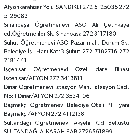
Afyonkarahisar Yolu-SANDIKLI 272 5125035 272
5129083
Sinanpaşa Öğretmenevi ASO Ali Çetinkaya
cd.Öğretmenler Sk. Sinanpaşa 272 3117180
Şuhut Öğretmenevi ASO Pazar mah. Dorum Sk.
Belediye İş. Hanı Kat:3 Şuhut 272 7182716 272
7181441
İşçehisar Öğretmenevİ Özel İdare Binası
İscehisar/AFYON 272 3413811
Dinar Öğretmenevi İstasyon Mah. İstasyon Cad.
No:1 Dinar/AFYON 272 3534106
Başmakçı Öğretmenevi Belediye Oteli PTT yanı
Başmakçı/AFYON 272 4112138
Sultandağı Öğretmenevi Akşehir Cd Bel.üstü
SULTANDAĞI A.KARAHİSAR 2726561899