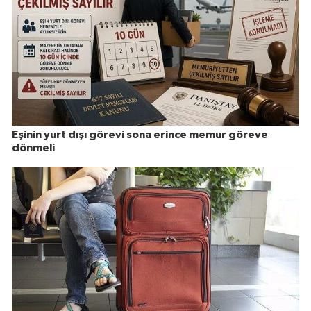
Eşinin yurt dışı görevi sona erince memur göreve
dönmeli