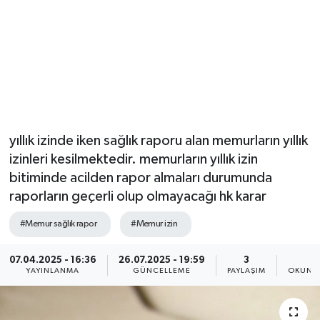
yıllık izinde iken sağlık raporu alan memurların yıllık
izinleri kesilmektedir. memurların yıllık izin
bitiminde acilden rapor almaları durumunda
raporların geçerli olup olmayacağı hk karar
#Memur sağlık rapor
#Memur izin
07.04.2025 - 16:36
26.07.2025 - 19:59
3
4
YAYINLANMA
GÜNCELLEME
PAYLAŞIM
OKUNMA