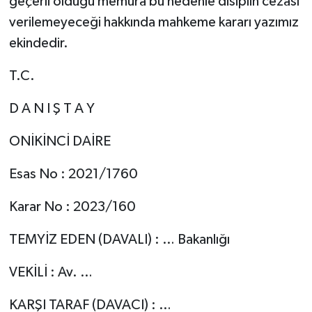
geçerli olduğu memura bu nedenle disiplin cezası
verilemeyeceği hakkında mahkeme kararı yazımız
ekindedir.
T.C.
D A N I Ş T A Y
ONİKİNCİ DAİRE
Esas No : 2021/1760
Karar No : 2023/160
TEMYİZ EDEN (DAVALI) : … Bakanlığı
VEKİLİ : Av. …
KARŞI TARAF (DAVACI) : …