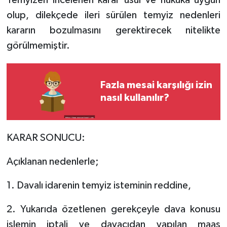
Temyizen incelenen karar usul ve hukuka uygun
olup, dilekçede ileri sürülen temyiz nedenleri
kararın bozulmasını gerektirecek nitelikte
görülmemiştir.
Fazla mesai karşılığı izin
nasıl kullanılır?
KARAR SONUCU:
Açıklanan nedenlerle;
1. Davalı idarenin temyiz isteminin reddine,
2. Yukarıda özetlenen gerekçeyle dava konusu
işlemin iptali ve davacıdan yapılan maaş