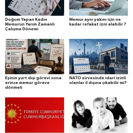
Doğum Yapan Kadın
Memur aynı yakını için ne
Memurun Yarım Zamanlı
kadar refakat izni alabilir ?
Çalışma Dönemi
Eşinin yurt dışı görevi sona
NATO zirvesinde idari izinli
erince memur göreve
olanlar il dışına çıkabilir mi?
dönmeli