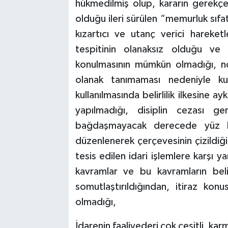
hükmedilmiş olup, kararın gerekçe
olduğu ileri sürülen “memurluk sıf
kızartıcı ve utanç verici hareke
tespitinin olanaksız olduğu ve
konulmasının mümkün olmadığı, n
olanak tanımaması nedeniyle kull
kullanılmasında belirlilik ilkesine a
yapılmadığı, disiplin cezası ger
bağdaşmayacak derecede yüz kız
düzenlenerek çerçevesinin çizildiği,
tesis edilen idari işlemlere karşı ya
kavramlar ve bu kavramların belir
somutlaştırıldığından, itiraz kon
olmadığı,
İdarenin faaliyederi çok çeşitli, ka