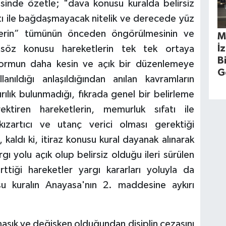
sinde özetle; "dava konusu kuralda belirsiz
atı ile bağdaşmayacak nitelik ve derecede yüz
tlerin” tümünün önceden öngörülmesinin ve
M
İ
 söz konusu hareketlerin tek tek ortaya
B
ormun daha kesin ve açık bir düzenlemeye
G
anıldığı anlaşıldığından anılan kavramların
ykırılık bulunmadığı, fıkrada genel bir belirleme
ektiren hareketlerin, memurluk sıfatı ile
artıcı ve utanç verici olması gerektiği
 kaldı ki, itiraz konusu kural dayanak alınarak
rgı yolu açık olup belirsiz olduğu ileri sürülen
ttiği hareketler yargı kararları yoluyla da
usu kuralın Anayasa'nın 2. maddesine aykırı
rmaşık ve değişken olduğundan disiplin cezasını