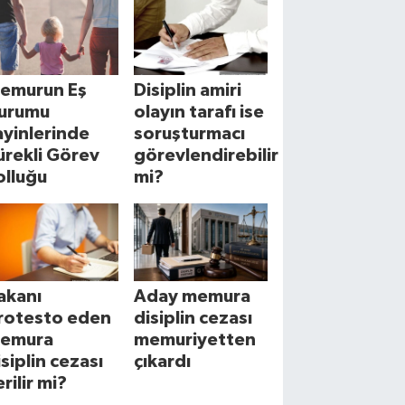
emurun Eş
Disiplin amiri
urumu
olayın tarafı ise
ayinlerinde
soruşturmacı
ürekli Görev
görevlendirebilir
olluğu
mi?
akanı
Aday memura
rotesto eden
disiplin cezası
emura
memuriyetten
isiplin cezası
çıkardı
rilir mi?