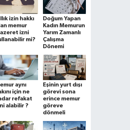
llık izin hakkı
Doğum Yapan
lan memur
Kadın Memurun
azeret izni
Yarım Zamanlı
ullanabilir mi?
Çalışma
Dönemi
emur aynı
Eşinin yurt dışı
akını için ne
görevi sona
adar refakat
erince memur
ni alabilir ?
göreve
dönmeli