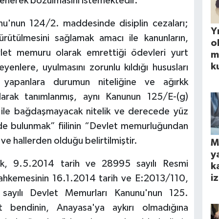
enerek bozulmasını istemektedir.
nu'nun 124/2. maddesinde disiplin cezaları;
Yı
ürütülmesini sağlamak amacı ile kanunların,
o
vlet memuru olarak emrettiği ödevleri yurt
m
k
yenlere, uyulmasını zorunlu kıldığı hususları
i yapanlara durumun niteliğine ve ağırkk
arak tanımlanmış, aynı Kanunun 125/E-(g)
ile bağdaşmayacak nitelik ve derecede yüz
erde bulunmak” fiilinin “Devlet memurluğundan
e hallerden olduğu belirtilmiştir.
M
y
rak, 9.5.2014 tarih ve 28995 sayılı Resmi
k
iz
hkemesinin 16.1.2014 tarih ve E:2013/110,
 sayılı Devlet Memurları Kanunu'nun 125.
t bendinin, Anayasa'ya aykırı olmadığına