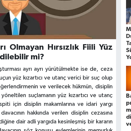
M
D
T
rı Olmayan Hırsızlık Fiili Yüz
S
dilebilir mi?
Y
turması ayrı ayrı yürütülmekte ise de, ceza
n yüz kızartıcı ve utanç verici bir suç olup
ğerlendirmenin ve verilecek hükmün, disiplin
yöneltilen suçlamanın yüz kızartıcı ve utanç
B
p
piti için disiplin makamlarına ve idari yargı
m
 davacının hakkında verilen disiplin cezasına
d
lediğine dair adli yargıda kesinleşmiş bir kararın
ve
 davacının söz konusu eylemlerinin memurluk