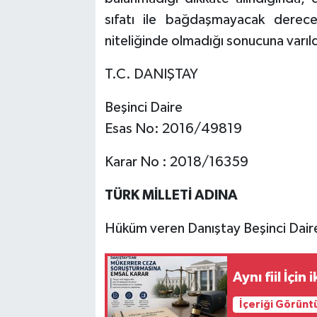
sıfatı ile bağdaşmayacak derece
niteliğinde olmadığı sonucuna varıld
T.C. DANIŞTAY
Beşinci Daire
Esas No: 2016/49819
Karar No : 2018/16359
TÜRK MİLLETİ ADINA
Hüküm veren Danıştay Beşinci Dair
Aynı fiil İçi
İçeriği Görünt