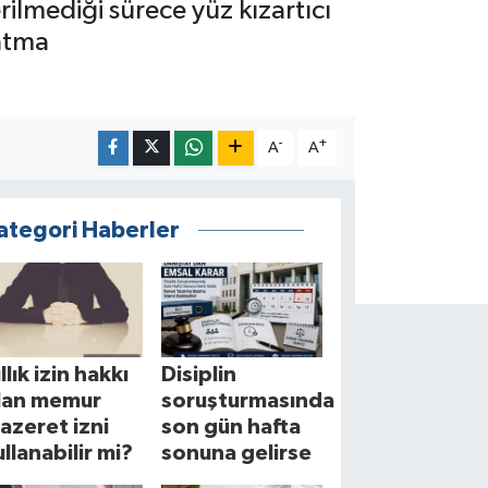
ilmediği sürece yüz kızartıcı
 atma
-
+
A
A
ategori Haberler
llık izin hakkı
Disiplin
lan memur
soruşturmasında
azeret izni
son gün hafta
ullanabilir mi?
sonuna gelirse