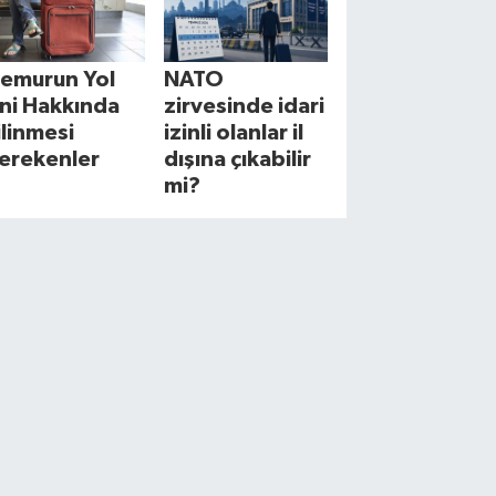
emurun Yol
NATO
zni Hakkında
zirvesinde idari
ilinmesi
izinli olanlar il
erekenler
dışına çıkabilir
mi?