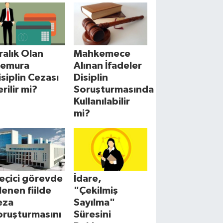
cralık Olan
Mahkemece
emura
Alınan İfadeler
isiplin Cezası
Disiplin
erilir mi?
Soruşturmasında
Kullanılabilir
mi?
eçici görevde
İdare,
şlenen fiilde
"Çekilmiş
eza
Sayılma"
oruşturmasını
Süresini