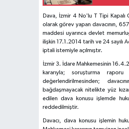
Dava, İzmir 4 No'lu T Tipi Kapal
olarak görev yapan davacının, 657
maddesi uyarınca devlet memurluğ
ilişkin 17.1.2014 tarih ve 24 sayılı 
iptali istemiyle açılmıştır.
İzmir 3. İdare Mahkemesinin 16.4.
kararıyla; soruşturma raporu k
değerlendirilmesinden; davacın
bağdaşmayacak nitelikte yüz kızart
edilen dava konusu işlemde hukuk
reddedilmiştir.
Davacı, dava konusu işlemin huku