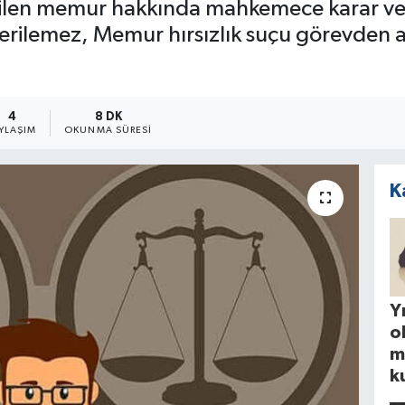
 edilen memur hakkında mahkemece karar ver
 verilemez, Memur hırsızlık suçu görevden
4
8 DK
YLAŞIM
OKUNMA SÜRESI
K
Yı
o
m
k