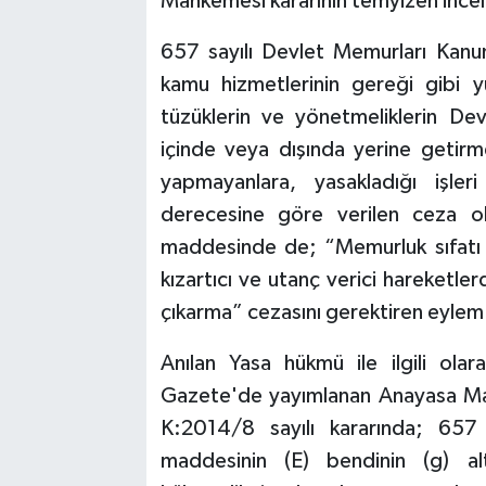
Mahkemesi kararının temyizen incel
657 sayılı Devlet Memurları Kanu
kamu hizmetlerinin gereği gibi y
tüzüklerin ve yönetmeliklerin De
içinde veya dışında yerine getirme
yapmayanlara, yasakladığı işler
derecesine göre verilen ceza ol
maddesinde de; “Memurluk sıfatı 
kızartıcı ve utanç verici hareketl
çıkarma” cezasını gerektiren eylem v
Anılan Yasa hükmü ile ilgili ola
Gazete'de yayımlanan Anayasa Ma
K:2014/8 sayılı kararında; 657
maddesinin (E) bendinin (g) al