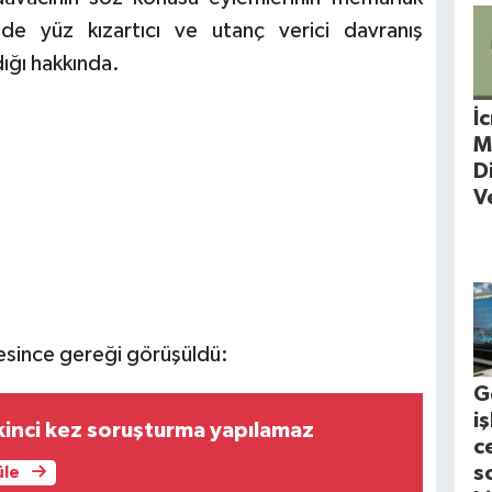
de yüz kızartıcı ve utanç verici davranış
ığı hakkında.
İ
M
D
V
esince gereği görüşüldü:
G
i
n ikinci kez soruşturma yapılamaz
c
s
üle