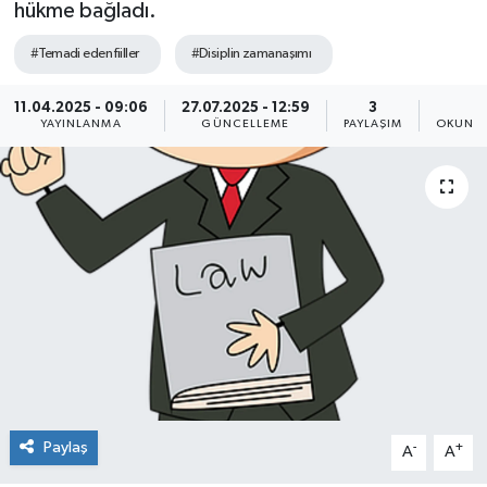
hükme bağladı.
#Temadi eden fiiller
#Disiplin zamanaşımı
11.04.2025 - 09:06
27.07.2025 - 12:59
3
7
YAYINLANMA
GÜNCELLEME
PAYLAŞIM
OKUNMA
Paylaş
-
+
A
A