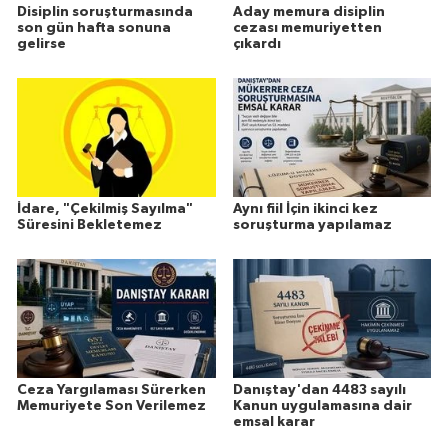
Disiplin soruşturmasında
Aday memura disiplin
son gün hafta sonuna
cezası memuriyetten
gelirse
çıkardı
İdare, "Çekilmiş Sayılma"
Aynı fiil İçin ikinci kez
Süresini Bekletemez
soruşturma yapılamaz
Ceza Yargılaması Sürerken
Danıştay'dan 4483 sayılı
Memuriyete Son Verilemez
Kanun uygulamasına dair
emsal karar