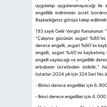
uygulanıp uygulanamayacağı ile a
engellilik indiriminin ücret bor
Başkanlığımız görüşü talep edilmek
193 sayılı Gelir Vergisi Kanununun "E
"Çalışma gücünün asgarî %80'ini 
derece engelli, asgarî %60'ını kay
engelli, asgarî %40'ını kaybetmiş
engelli sayılacağı ve engellilik derec
erbabının ücretinden indirilir." h
tutarları 2024 yılı için 324 Seri No.l
- Birinci derece engelliler için 6.90
- İkinci derece engelliler için 4.000