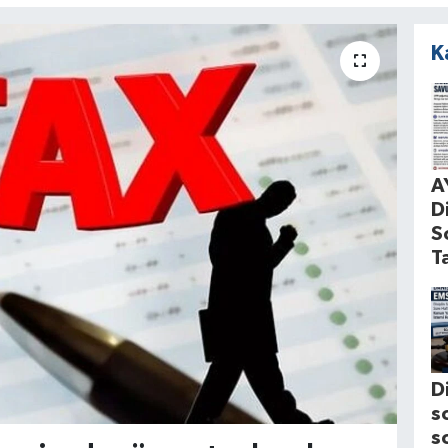
K
A
D
S
T
D
s
s