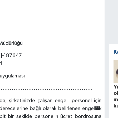
p Müdürlüğü
K
120[61-2023/19]-187647
4
i uygulaması
Yı
...................................................
o
m
a, şirketinizde çalışan engelli personel için
k
erecelerine bağlı olarak belirlenen engellilik
sabit bir şekilde personelin ücret bordrosuna