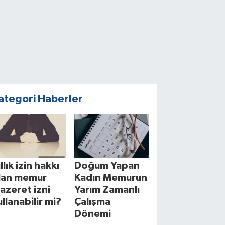
ategori Haberler
llık izin hakkı
Doğum Yapan
lan memur
Kadın Memurun
azeret izni
Yarım Zamanlı
ullanabilir mi?
Çalışma
Dönemi