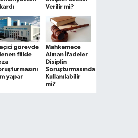
ıkardı
Verilir mi?
eçici görevde
Mahkemece
şlenen fiilde
Alınan İfadeler
eza
Disiplin
oruşturmasını
Soruşturmasında
im yapar
Kullanılabilir
mi?