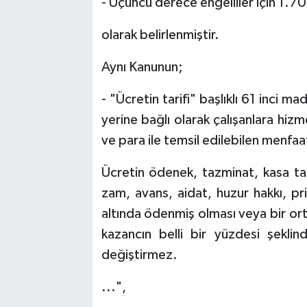
- Üçüncü derece engelliler için 1.7
olarak belirlenmiştir.
Aynı Kanunun;
- "Ücretin tarifi" başlıklı 61 inci ma
yerine bağlı olarak çalışanlara hizme
ve para ile temsil edilebilen menfaat
Ücretin ödenek, tazminat, kasa taz
zam, avans, aidat, huzur hakkı, pri
altında ödenmiş olması veya bir ort
kazancın belli bir yüzdesi şekli
değiştirmez.
...",