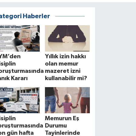
ategori Haberler
YM’den
Yıllık izin hakkı
isiplin
olan memur
oruşturmasında
mazeret izni
anık Kararı
kullanabilir mi?
isiplin
Memurun Eş
oruşturmasında
Durumu
on gün hafta
Tayinlerinde