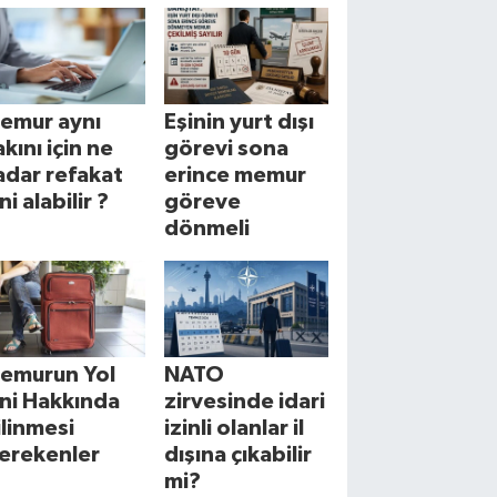
emur aynı
Eşinin yurt dışı
akını için ne
görevi sona
adar refakat
erince memur
ni alabilir ?
göreve
dönmeli
emurun Yol
NATO
zni Hakkında
zirvesinde idari
ilinmesi
izinli olanlar il
erekenler
dışına çıkabilir
mi?