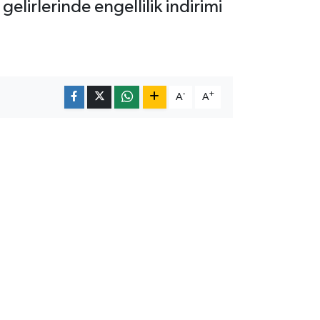
gelirlerinde engellilik indirimi
-
+
A
A