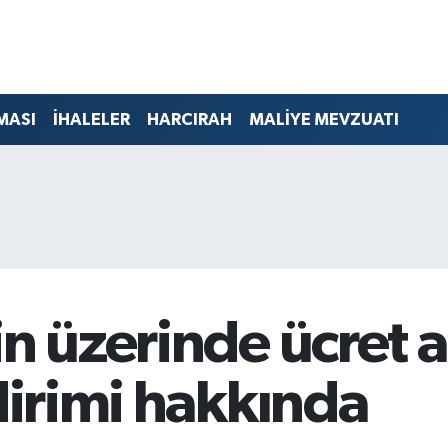
MASI
İHALELER
HARCIRAH
MALİYE MEVZUATI
in üzerinde ücret a
ndirimi hakkında