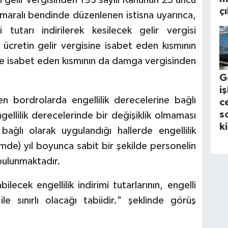
ç
numaralı bendinde düzenlenen istisna uyarınca,
i tutarı indirilerek kesilecek gelir vergisi
 ücretin gelir vergisine isabet eden kısmının
ete isabet eden kısmının da damga vergisinden
G
i
n bordrolarda engellilik derecelerine bağlı
c
s
engellilik derecelerinde bir değişiklik olmaması
k
 bağlı olarak uygulandığı hallerde engellilik
mde) yıl boyunca sabit bir şekilde personelin
bulunmaktadır.
lecek engellilik indirimi tutarlarının, engelli
le sınırlı olacağı tabiidir." şeklinde görüş