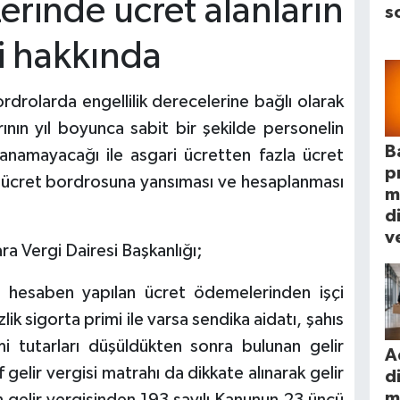
erinde ücret alanların
s
mi hakkında
rdrolarda engellilik derecelerine bağlı olarak
larının yıl boyunca sabit bir şekilde personelin
B
anamayacağı ile asgari ücretten fazla ücret
p
nin ücret bordrosuna yansıması ve hesaplanması
m
d
ve
a Vergi Dairesi Başkanlığı;
 hesaben yapılan ücret ödemelerinden işçi
lik sigorta primi ile varsa sendika aidatı, şahıs
imi tutarları düşüldükten sonra bulunan gelir
A
 gelir vergisi matrahı da dikkate alınarak gelir
d
m
 gelir vergisinden 193 sayılı Kanunun 23 üncü