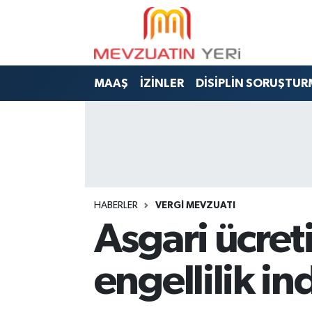
MAAŞ
İZİNLER
DİSİPLİN SORUŞTUR
HABERLER
VERGİ MEVZUATI
Asgari ücret
engellilik i