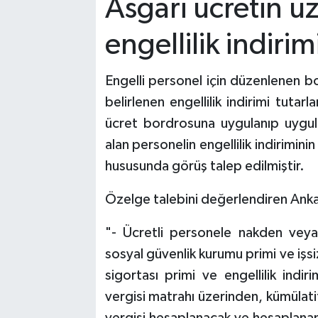
Asgari ücretin üz
engellilik indiri
Engelli personel için düzenlenen bo
belirlenen engellilik indirimi tutar
ücret bordrosuna uygulanıp uygul
alan personelin engellilik indirimi
hususunda görüş talep edilmiştir.
Özelge talebini değerlendiren Ankar
"- Ücretli personele nakden veya
sosyal güvenlik kurumu primi ve işsiz
sigortası primi ve engellilik indir
vergisi matrahı üzerinden, kümülatif
vergisi hesaplanacak ve hesaplanan