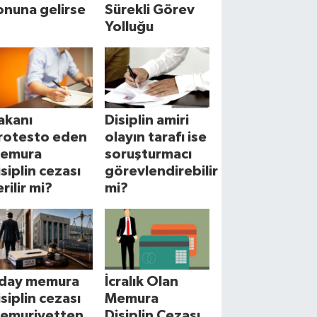
onuna gelirse
Sürekli Görev
Yolluğu
akanı
Disiplin amiri
rotesto eden
olayın tarafı ise
emura
soruşturmacı
isiplin cezası
görevlendirebilir
rilir mi?
mi?
day memura
İcralık Olan
isiplin cezası
Memura
emuriyetten
Disiplin Cezası