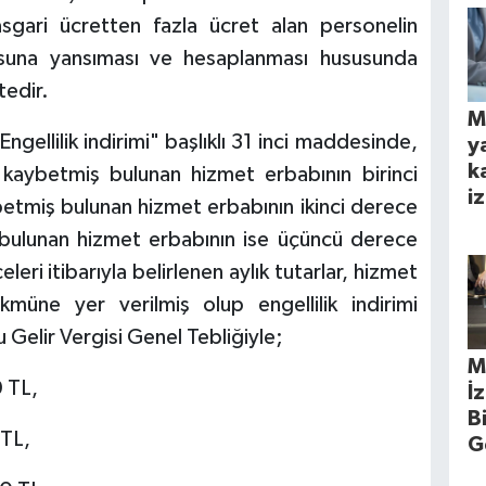
sgari ücretten fazla ücret alan personelin
drosuna yansıması ve hesaplanması hususunda
tedir.
M
ngellilik indirimi" başlıklı 31 inci maddesinde,
y
k
kaybetmiş bulunan hizmet erbabının birinci
iz
betmiş bulunan hizmet erbabının ikinci derece
 bulunan hizmet erbabının ise üçüncü derece
eleri itibarıyla belirlenen aylık tutarlar, hizmet
ükmüne yer verilmiş olup engellilik indirimi
u Gelir Vergisi Genel Tebliğiyle;
M
0 TL,
İ
B
 TL,
G