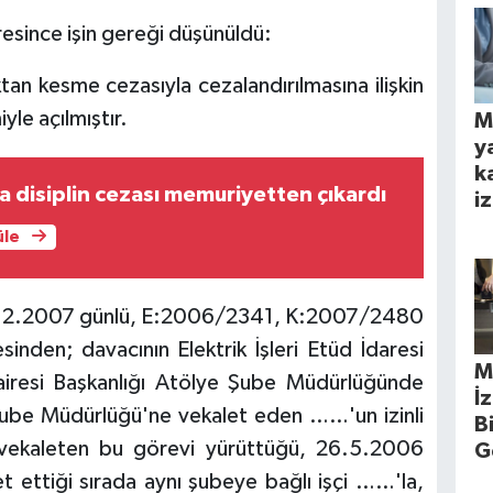
esince işin gereği düşünüldü:
tan kesme cezasıyla cezalandırılmasına ilişkin
yle açılmıştır.
M
y
k
disiplin cezası memuriyetten çıkardı
iz
üle
2.12.2007 günlü, E:2006/2341, K:2007/2480
esinden; davacının Elektrik İşleri Etüd İdaresi
M
iresi Başkanlığı Atölye Şube Müdürlüğünde
İ
 Şube Müdürlüğü'ne vekalet eden ……'un izinli
B
vekaleten bu görevi yürüttüğü, 26.5.2006
G
 ettiği sırada aynı şubeye bağlı işçi ……'la,