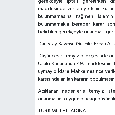
gerekçeyle iptali gerekirken di
maddesinde verilen yetkinin kulla
bulunmamasına rağmen işlemin
bulunmamakla beraber karar sonu
belirtilen gerekçeyle onanması ger
Danıştay Savcısı: Gül Filiz Ercan As
Düşüncesi: Temyiz dilekçesinde öne 
Usulü Kanununun 49. maddesinin 1. 
uymayıp İdare Mahkemesince verile
karşısında anılan kararın bozulmasın
Açıklanan nedenlerle temyiz ist
onanmasının uygun olacağı düşünül
TÜRK MİLLETİ ADINA