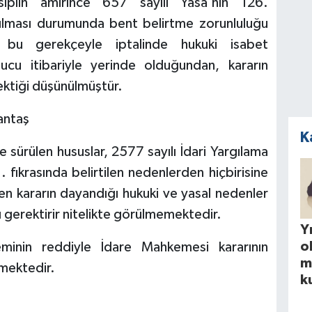
siplin amirince 657 sayılı Yasa'nın 126.
nılması durumunda bent belirtme zorunluluğu
 bu gerekçeyle iptalinde hukuki isabet
cu itibariyle yerinde olduğundan, kararın
ektiği düşünülmüştür.
lantaş
K
sürülen hususlar, 2577 sayılı İdari Yargılama
fıkrasında belirtilen nedenlerden hiçbirisine
n kararın dayandığı hukuki ve yasal nedenler
ı gerektirir nitelikte görülmemektedir.
Yı
o
eminin reddiyle İdare Mahkemesi kararının
m
mektedir.
k