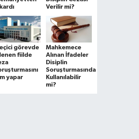
ıkardı
Verilir mi?
eçici görevde
Mahkemece
şlenen fiilde
Alınan İfadeler
eza
Disiplin
oruşturmasını
Soruşturmasında
im yapar
Kullanılabilir
mi?