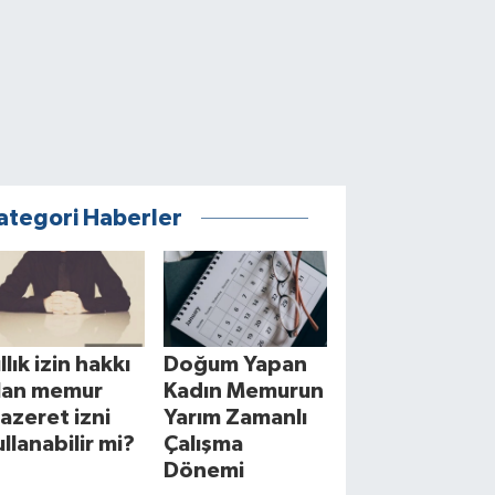
ategori Haberler
llık izin hakkı
Doğum Yapan
lan memur
Kadın Memurun
azeret izni
Yarım Zamanlı
ullanabilir mi?
Çalışma
Dönemi