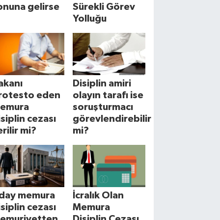
onuna gelirse
Sürekli Görev
Yolluğu
akanı
Disiplin amiri
rotesto eden
olayın tarafı ise
emura
soruşturmacı
isiplin cezası
görevlendirebilir
rilir mi?
mi?
day memura
İcralık Olan
isiplin cezası
Memura
emuriyetten
Disiplin Cezası