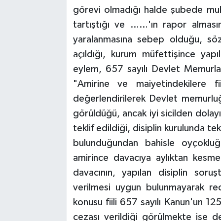
görevi olmadığı halde şubede muha
tartıştığı ve ……'ın rapor almasın
yaralanmasına sebep olduğu, söz 
açıldığı, kurum müfettişince yap
eylem, 657 sayılı Devlet Memurla
"Amirine ve maiyetindekilere fi
değerlendirilerek Devlet memurlu
görüldüğü, ancak iyi sicilden dolay
teklif edildiği, disiplin kurulunda t
bulunduğundan bahisle oyçokluğu
amirince davacıya aylıktan kesme 
davacının, yapılan disiplin soru
verilmesi uygun bulunmayarak red
konusu fiili 657 sayılı Kanun'un 
cezası verildiği görülmekte ise de