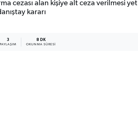
cezası alan kişiye alt ceza verilmesi yetki
anıştay kararı
3
8 DK
PAYLAŞIM
OKUNMA SÜRESI