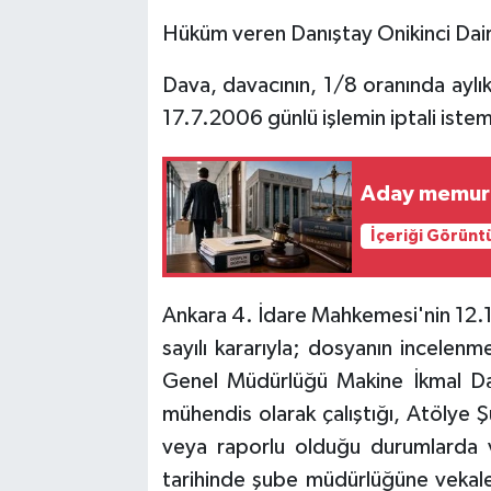
Hüküm veren Danıştay Onikinci Dair
Dava, davacının, 1/8 oranında aylık
17.7.2006 günlü işlemin iptali istemi
Aday memura 
İçeriği Görünt
Ankara 4. İdare Mahkemesi'nin 1
sayılı kararıyla; dosyanın incelenm
Genel Müdürlüğü Makine İkmal Da
mühendis olarak çalıştığı, Atölye
veya raporlu olduğu durumlarda 
tarihinde şube müdürlüğüne vekalet