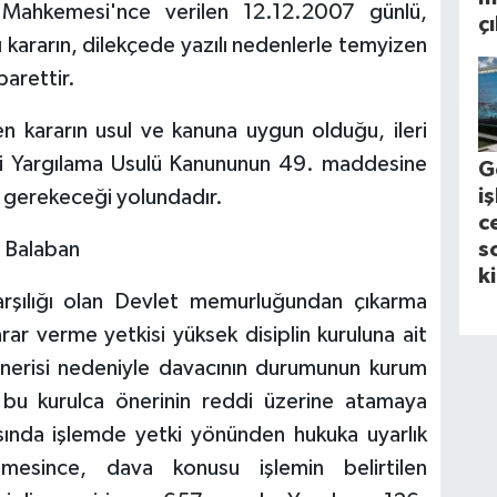
 Mahkemesi'nce verilen 12.12.2007 günlü,
ç
ararın, dilekçede yazılı nedenlerle temyizen
arettir.
n kararın usul ve kanuna uygun olduğu, ileri
ari Yargılama Usulü Kanununun 49. maddesine
G
i
 gerekeceği yolundadır.
c
n Balaban
s
k
arşılığı olan Devlet memurluğundan çıkarma
r verme yetkisi yüksek disiplin kuruluna ait
önerisi nedeniyle davacının durumunun kurum
e bu kurulca önerinin reddi üzerine atamaya
ısında işlemde yetki yönünden hukuka uyarlık
esince, dava konusu işlemin belirtilen