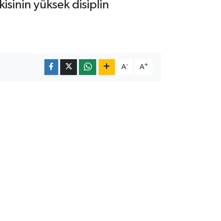
sinin yüksek disiplin
-
+
A
A