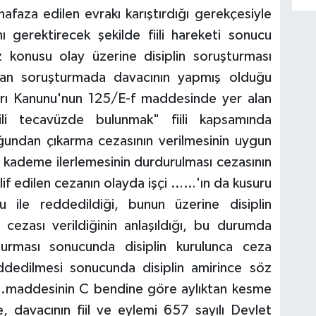
faza edilen evrakı karıştırdığı gerekçesiyle
ı gerektirecek şekilde fiili hareketi sonucu
konusu olay üzerine disiplin soruşturması
ılan soruşturmada davacının yapmış olduğu
rı Kanunu'nun 125/E-f maddesinde yer alan
ili tecavüzde bulunmak" fiili kapsamında
ğundan çıkarma cezasının verilmesinin uygun
ı kademe ilerlemesinin durdurulması cezasının
eklif edilen cezanın olayda işçi ……'ın da kusuru
 ile reddedildiği, bunun üzerine disiplin
cezası verildiğinin anlaşıldığı, bu durumda
şturması sonucunda disiplin kurulunca ceza
dedilmesi sonucunda disiplin amirince söz
125.maddesinin C bendine göre aylıktan kesme
, davacının fiil ve eylemi 657 sayılı Devlet