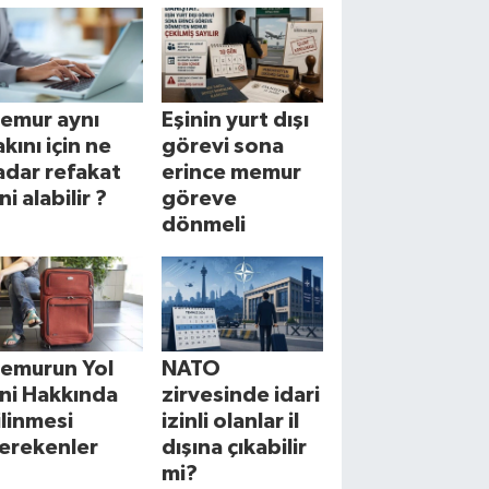
emur aynı
Eşinin yurt dışı
akını için ne
görevi sona
adar refakat
erince memur
ni alabilir ?
göreve
dönmeli
emurun Yol
NATO
zni Hakkında
zirvesinde idari
ilinmesi
izinli olanlar il
erekenler
dışına çıkabilir
mi?