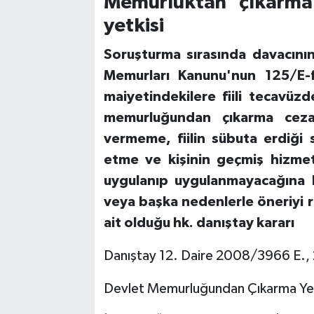
Memurluktan çıkarma
yetkisi
Soruşturma sırasında davacının
Memurları Kanunu'nun 125/E-
maiyetindekilere fiili tecavüz
memurluğundan çıkarma cezas
vermeme, fiilin sübuta erdiği 
etme ve kişinin geçmiş hizmetle
uygulanıp uygulanmayacağına 
veya başka nedenlerle öneriyi r
ait olduğu hk. danıştay kararı
Danıştay 12. Daire 2008/3966 E.,
Devlet Memurluğundan Çıkarma Yeri