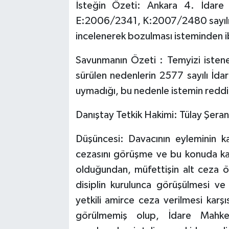
İsteğin Özeti: Ankara 4. İdare
E:2006/2341, K:2007/2480 sayılı k
incelenerek bozulması isteminden ib
Savunmanın Özeti : Temyizi istene
sürülen nedenlerin 2577 sayılı İd
uymadığı, bu nedenle istemin reddi
Danıştay Tetkik Hakimi: Tülay Şera
Düşüncesi: Davacının eyleminin k
cezasını görüşme ve bu konuda kara
olduğundan, müfettişin alt ceza 
disiplin kurulunca görüşülmesi v
yetkili amirce ceza verilmesi karş
görülmemiş olup, İdare Mahkem