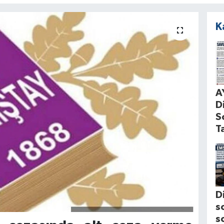
K
A
D
S
T
D
s
s