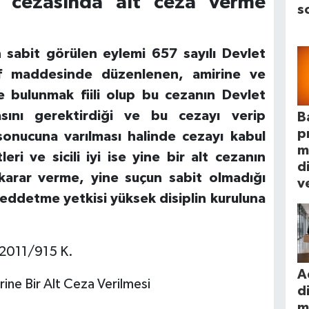
 cezasında alt ceza verme
s
 sabit görülen eylemi 657 sayılı Devlet
f maddesinde düzenlenen, amirine ve
de bulunmak fiili olup bu cezanın Devlet
ını gerektirdiği ve bu cezayı verip
B
p
sonucuna varılması halinde cezayı kabul
m
ri ve sicili iyi ise yine bir alt cezanın
d
karar verme, yine suçun sabit olmadığı
ve
eddetme yetkisi yüksek disiplin kuruluna
 2011/915 K.
A
ne Bir Alt Ceza Verilmesi
d
m