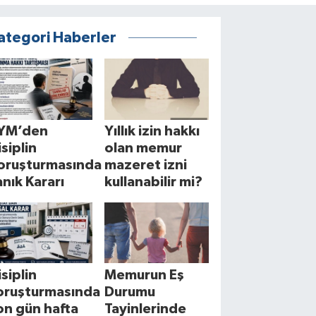
ategori Haberler
YM’den
Yıllık izin hakkı
isiplin
olan memur
oruşturmasında
mazeret izni
anık Kararı
kullanabilir mi?
isiplin
Memurun Eş
oruşturmasında
Durumu
on gün hafta
Tayinlerinde