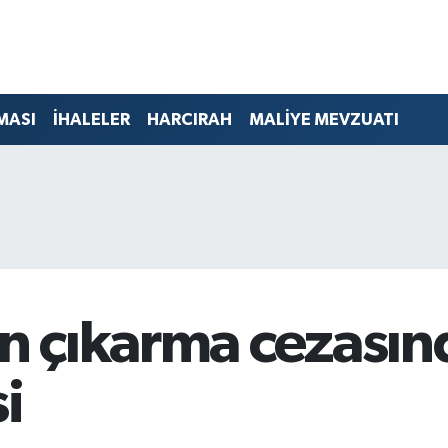
MASI
İHALELER
HARCIRAH
MALİYE MEVZUATI
 çıkarma cezasınd
i