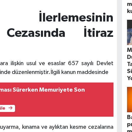
m
k
lerlemesinin
 Cezasında İtiraz
M
D
zlara ilişkin usul ve esaslar 657 sayılı Devlet
T
S
de düzenlenmiştir.İlgili kanun maddesinde
Y
aması Sürerken Memuriyete Son
üle
B
p
en uyarma, kınama ve aylıktan kesme cezalarına
m