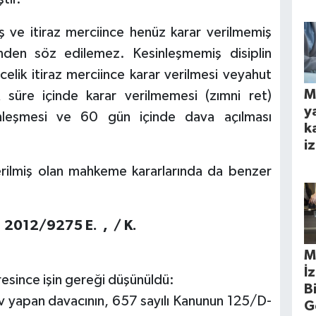
ş ve itiraz merciince henüz karar verilmemiş
iğinden söz edilemez. Kesinleşmemiş disiplin
lik itiraz merciince karar verilmesi veyahut
M
süre içinde karar verilmemesi (zımni ret)
y
sinleşmesi ve 60 gün içinde dava açılması
k
iz
erilmiş olan mahkeme kararlarında da benzer
 2012/9275 E. , / K.
M
İ
esince işin gereği düşünüldü:
B
v yapan davacının, 657 sayılı Kanunun 125/D-
G