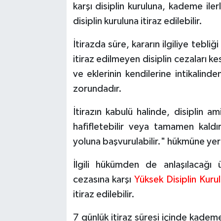
karşı disiplin kuruluna, kademe ile
disiplin kuruluna itiraz edilebilir.
İtirazda süre, kararın ilgiliye tebli
itiraz edilmeyen disiplin cezaları kesi
ve eklerinin kendilerine intikalind
zorundadır.
İtirazın kabulü halinde, disiplin a
hafifletebilir veya tamamen kaldıra
yoluna başvurulabilir." hükmüne yer 
İlgili hükümden de anlaşılacağı
cezasına karşı
Yüksek Disiplin Kurul
itiraz edilebilir.
7 günlük itiraz süresi içinde kadem