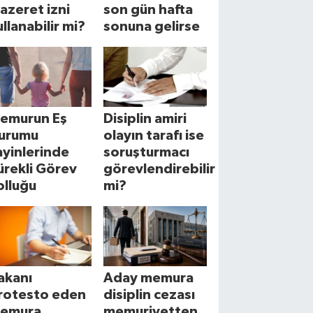
azeret izni
son gün hafta
ullanabilir mi?
sonuna gelirse
emurun Eş
Disiplin amiri
urumu
olayın tarafı ise
ayinlerinde
soruşturmacı
ürekli Görev
görevlendirebilir
olluğu
mi?
akanı
Aday memura
rotesto eden
disiplin cezası
emura
memuriyetten