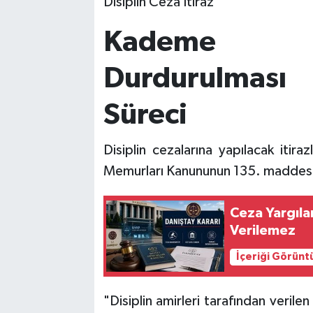
Disiplin Ceza İtiraz
Kademe İ
Durdurulması
Süreci
Disiplin cezalarına yapılacak itira
Memurları Kanununun 135. maddesin
Ceza Yargıl
Verilemez
İçeriği Görünt
"Disiplin amirleri tarafından veril