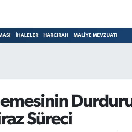
MASI
İHALELER
HARCIRAH
MALİYE MEVZUATI
lemesinin Durdur
iraz Süreci