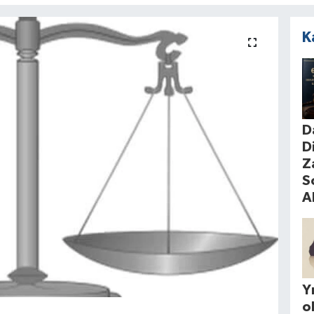
K
D
D
Z
S
A
Yı
o