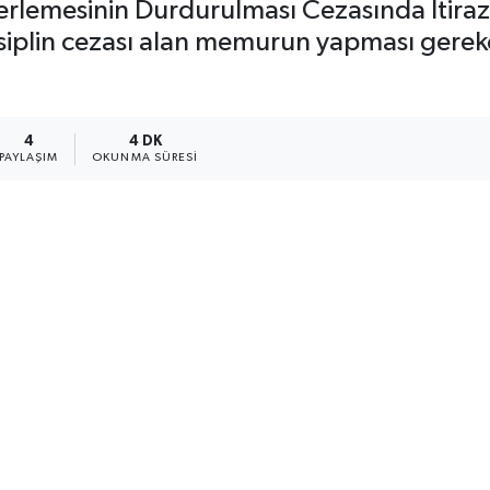
lerlemesinin Durdurulması Cezasında İtiraz
 disiplin cezası alan memurun yapması gerek
4
4 DK
PAYLAŞIM
OKUNMA SÜRESI