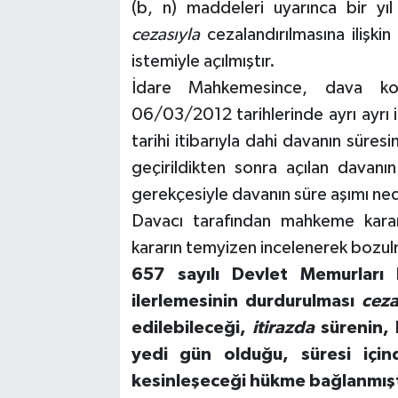
(b, n) maddeleri uyarınca bir yı
cezasıyla
cezalandırılmasına ilişki
istemiyle açılmıştır.
İdare Mahkemesince, dava ko
06/03/2012 tarihlerinde ayrı ayrı ik
tarihi itibarıyla dahi davanın süre
geçirildikten sonra açılan davanı
gerekçesiyle davanın süre aşımı nede
Davacı tarafından mahkeme kararı
kararın temyizen incelenerek bozulm
657 sayılı Devlet Memurlar
ilerlemesinin durdurulması
ceza
edilebileceği,
itirazda
sürenin, k
yedi gün olduğu, süresi içi
kesinleşeceği hükme bağlanmışt