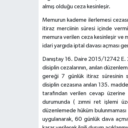
almış olduğu ceza kesinleşir.
Memurun kademe ilerlemesi cezası
itiraz merciinin süresi içinde verm
memura verilen ceza kesinleşir ve 
idari yargıda iptal davası açması ger
Danıştay 16. Daire 2015/12742 E. 
disiplin cezalarının, anılan düzenle
gereği 7 günlük itiraz süresinin
disiplin cezasına anılan 135. madd
tarafından verilen cevap üzerine
durumunda ( zımni ret işlemi üz
düzenlemede hüküm bulunmaması ne
uygulanarak, 60 günlük dava açma
karar verilerek ilgili durum açıklanmış