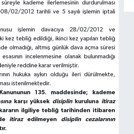
l süreyle kademe ilerlemesinin durdurulması
n 08/02/2012 tarihli ve 5 sayılı işlemin iptali
nusu işlemin davacıya 28/02/2012 ve
i kez tebliğ edildiği, ikinci kez yapılan tebliğ
sinde olmadığı, altmış günlük dava açma süresi
n esasının incelenmesine olanak bulunmadığı
niyle reddine karar verilmiştir.
nın hukuka aykırı olduğu ileri dürülmekte,
ası istenilmektedir.
ı Kanununun 135. maddesinde; kademe
sına
karşı yüksek
disiplin
kuruluna
itiraz
ararın ilgiliye tebliğ tarihinden itibaren
nde
itiraz
edilmeyen
disiplin
cezalarının
ır.