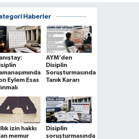
ategori Haberler
anıştay:
AYM’den
isiplin
Disiplin
amanaşımında
Soruşturmasında
on Eylem Esas
Tanık Kararı
lınmalı
llık izin hakkı
Disiplin
lan memur
soruşturmasında