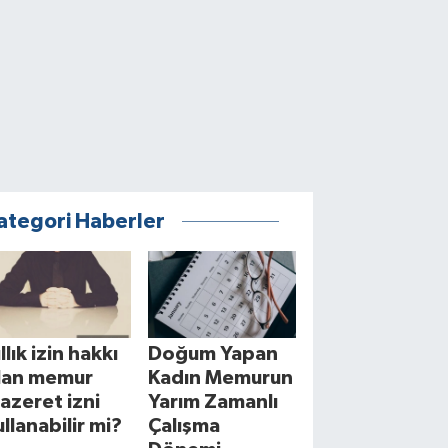
ategori Haberler
llık izin hakkı
Doğum Yapan
lan memur
Kadın Memurun
azeret izni
Yarım Zamanlı
ullanabilir mi?
Çalışma