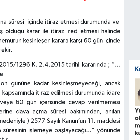
na süresi içinde itiraz etmesi durumunda ve
iş olduğu karar ile itirazı red etmesi halinde
memurun kesinleşen karara karşı 60 gün içinde
ekir.
2015/1296 K. 2.4.2015 tarihli kararında ; “…
K
me
 son gününe kadar kesinleşmeyeceği, ancak
e kapsamında itiraz edilmesi durumunda idare
 veya 60 gün içerisinde cevap verilmemesi
Yı
erine dava açma süresi bakımından, anılan
o
deniyle ) 2577 Sayılı Kanun’un 11. maddesi
m
 süresinin işlemeye başlayacağı…” yönünde
k
tır.