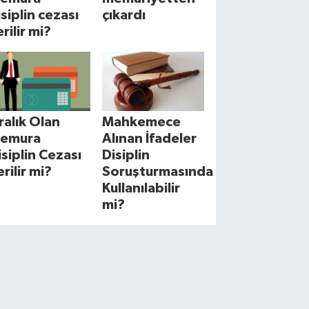
isiplin cezası
çıkardı
rilir mi?
cralık Olan
Mahkemece
emura
Alınan İfadeler
isiplin Cezası
Disiplin
erilir mi?
Soruşturmasında
Kullanılabilir
mi?