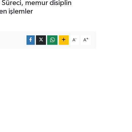
 Süreci, memur disiplin
en işlemler
-
+
A
A