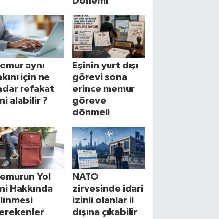
Dönemi
emur aynı
Eşinin yurt dışı
akını için ne
görevi sona
adar refakat
erince memur
ni alabilir ?
göreve
dönmeli
emurun Yol
NATO
zni Hakkında
zirvesinde idari
ilinmesi
izinli olanlar il
erekenler
dışına çıkabilir