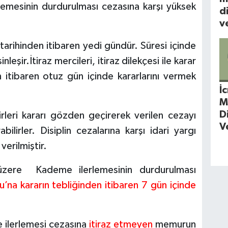
rlemesinin durdurulması cezasına karşı yüksek
d
ve
ği tarihinden itibaren yedi gündür. Süresi içinde
nleşir.İtiraz mercileri, itiraz dilekçesi ile karar
en itibaren otuz gün içinde kararlarını vermek
İ
M
D
mirleri kararı gözden geçirerek verilen cezayı
V
bilirler. Disiplin cezalarına karşı idari yargı
verilmiştir.
 üzere Kademe ilerlemesinin durdurulması
u’na kararın tebliğinden itibaren 7 gün içinde
e ilerlemesi cezasına
itiraz etmeyen
memurun