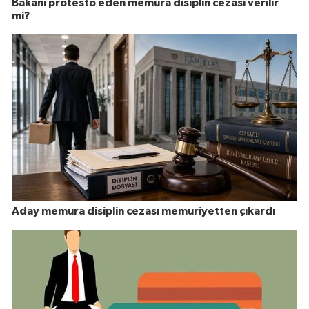
Bakanı protesto eden memura disiplin cezası verilir
mi?
Aday memura disiplin cezası memuriyetten çıkardı