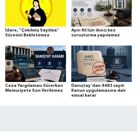
İdare, "Çekilmiş Sayılma"
Aynı fiil İçin ikinci kez
Süresini Bekletemez
soruşturma yapılamaz
Ceza Yargılaması Sürerken
Danıştay'dan 4483 sayılı
Memuriyete Son Verilemez
Kanun uygulamasına dair
emsal karar