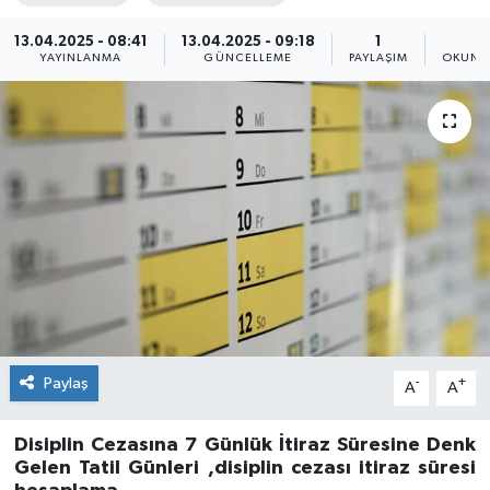
13.04.2025 - 08:41
13.04.2025 - 09:18
1
5
YAYINLANMA
GÜNCELLEME
PAYLAŞIM
OKUNM
Paylaş
-
+
A
A
Disiplin Cezasına 7 Günlük İtiraz Süresine Denk
Gelen Tatil Günleri ,disiplin cezası itiraz süresi