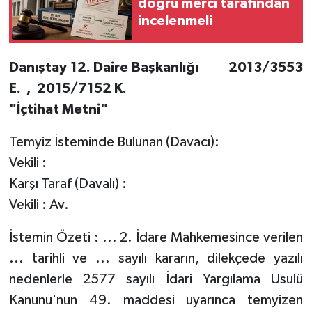
doğru merci tarafından
incelenmeli
Danıştay 12. Daire Başkanlığı 2013/3553
E. , 2015/7152 K.
"İçtihat Metni"
Temyiz İsteminde Bulunan (Davacı):
Vekili :
Karşı Taraf (Davalı) :
Vekili : Av.
İstemin Özeti : ... 2. İdare Mahkemesince verilen
... tarihli ve ... sayılı kararın, dilekçede yazılı
nedenlerle 2577 sayılı İdari Yargılama Usulü
Kanunu'nun 49. maddesi uyarınca temyizen