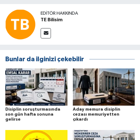
EDITÖR HAKKINDA
TE Bilisim
Bunlar da ilginizi çekebilir
Disiplin soruşturmasında
Aday memura disiplin
son gün hafta sonuna
cezası memuriyetten
gelirse
çıkardı