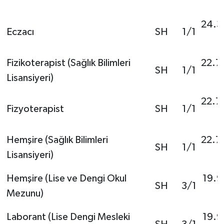
24.3
Eczacı
SH
1/1
Fizikoterapist (Sağlık Bilimleri
22.7
SH
1/1
Lisansiyeri)
22.7
Fizyoterapist
SH
1/1
Hemşire (Sağlık Bilimleri
22.7
SH
1/1
Lisansiyeri)
Hemşire (Lise ve Dengi Okul
19.9
SH
3/1
Mezunu)
Laborant (Lise Dengi Mesleki
19.9