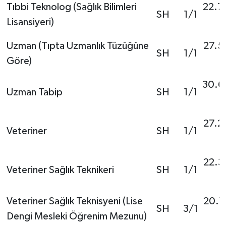
Tıbbi Teknolog (Sağlık Bilimleri
22.7
SH
1/1
Lisansiyeri)
Uzman (Tıpta Uzmanlık Tüzüğüne
27.5
SH
1/1
Göre)
30.6
Uzman Tabip
SH
1/1
27.2
Veteriner
SH
1/1
22.3
Veteriner Sağlık Teknikeri
SH
1/1
Veteriner Sağlık Teknisyeni (Lise
20.1
SH
3/1
Dengi Mesleki Öğrenim Mezunu)