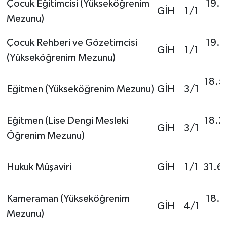
Çocuk Eğitimcisi (Yükseköğrenim
19.1
GİH
1/1
Mezunu)
Çocuk Rehberi ve Gözetimcisi
19.1
GİH
1/1
(Yükseköğrenim Mezunu)
18.5
Eğitmen (Yükseköğrenim Mezunu)
GİH
3/1
Eğitmen (Lise Dengi Mesleki
18.2
GİH
3/1
Öğrenim Mezunu)
Hukuk Müşaviri
GİH
1/1
31.6
Kameraman (Yükseköğrenim
18.1
GİH
4/1
Mezunu)