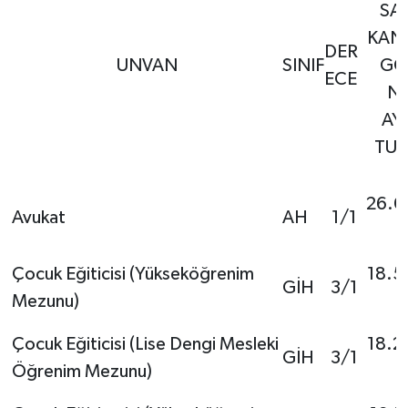
SAY
KAN
DER
UNVAN
SINIF
GÖ
ECE
N
AY
TUT
26.0
Avukat
AH
1/1
Çocuk Eğiticisi (Yükseköğrenim
18.5
GİH
3/1
Mezunu)
Çocuk Eğiticisi (Lise Dengi Mesleki
18.2
GİH
3/1
Öğrenim Mezunu)