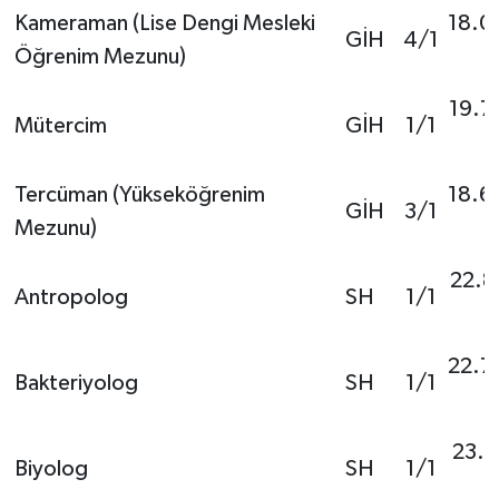
Kameraman (Lise Dengi Mesleki
18.0
GİH
4/1
Öğrenim Mezunu)
19.7
Mütercim
GİH
1/1
Tercüman (Yükseköğrenim
18.6
GİH
3/1
Mezunu)
22.8
Antropolog
SH
1/1
22.7
Bakteriyolog
SH
1/1
23.2
Biyolog
SH
1/1