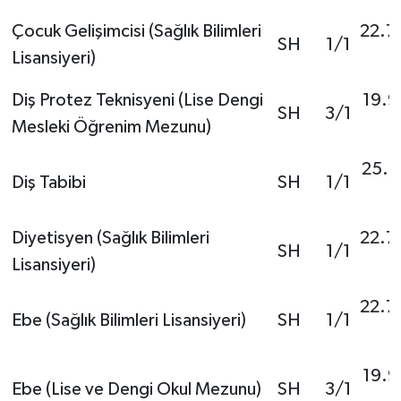
Çocuk Gelişimcisi (Sağlık Bilimleri
22.7
SH
1/1
Lisansiyeri)
Diş Protez Teknisyeni (Lise Dengi
19.9
SH
3/1
Mesleki Öğrenim Mezunu)
25.3
Diş Tabibi
SH
1/1
Diyetisyen (Sağlık Bilimleri
22.7
SH
1/1
Lisansiyeri)
22.7
Ebe (Sağlık Bilimleri Lisansiyeri)
SH
1/1
19.9
Ebe (Lise ve Dengi Okul Mezunu)
SH
3/1