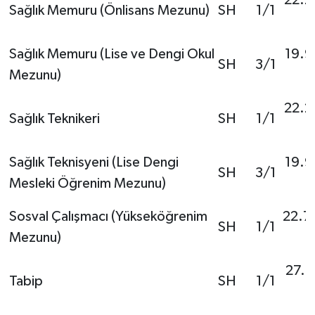
Sağlık Memuru (Önlisans Mezunu)
SH
1/1
Sağlık Memuru (Lise ve Dengi Okul
19.9
SH
3/1
Mezunu)
22.2
Sağlık Teknikeri
SH
1/1
Sağlık Teknisyeni (Lise Dengi
19.9
SH
3/1
Mesleki Öğrenim Mezunu)
Sosval Çalışmacı (Yükseköğrenim
22.7
SH
1/1
Mezunu)
27.5
Tabip
SH
1/1