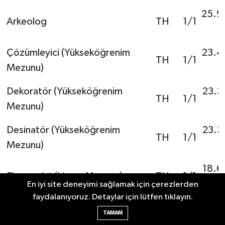
25.9
Arkeolog
TH
1/1
Çözümleyici (Yükseköğrenim
23.4
TH
1/1
Mezunu)
Dekoratör (Yükseköğrenim
23.3
TH
1/1
Mezunu)
Desinatör (Yükseköğrenim
23.3
TH
1/1
Mezunu)
18.6
Ekonomist (Lisans Mezunu)
TH
1/1
En iyi site deneyimi sağlamak için çerezlerden
faydalanıyoruz. Detaylar için lütfen tıklayın.
25.7
Fizikçi
TH
1/1
TAMAM