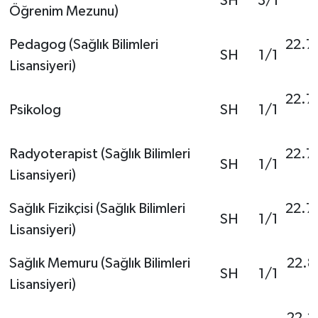
SH
3/1
Öğrenim Mezunu)
Pedagog (Sağlık Bilimleri
22.7
SH
1/1
Lisansiyeri)
22.7
Psikolog
SH
1/1
Radyoterapist (Sağlık Bilimleri
22.7
SH
1/1
Lisansiyeri)
Sağlık Fizikçisi (Sağlık Bilimleri
22.7
SH
1/1
Lisansiyeri)
Sağlık Memuru (Sağlık Bilimleri
22.8
SH
1/1
Lisansiyeri)
22.2